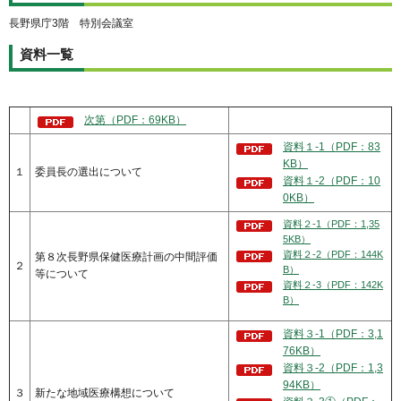
長野県庁3階 特別会議室
資料一覧
次第（PDF：69KB）
資料１-1（PDF：83
KB）
１
委員長の選出について
資料１-2（PDF：10
0KB）
資料２-1（PDF：1,35
5KB）
資料２-2（PDF：144K
第８次長野県保健医療計画の中間評価
２
B）
等について
資料２-3（PDF：142K
B）
資料３-1（PDF：3,1
76KB）
資料３-2（PDF：1,3
94KB）
３
新たな地域医療構想について