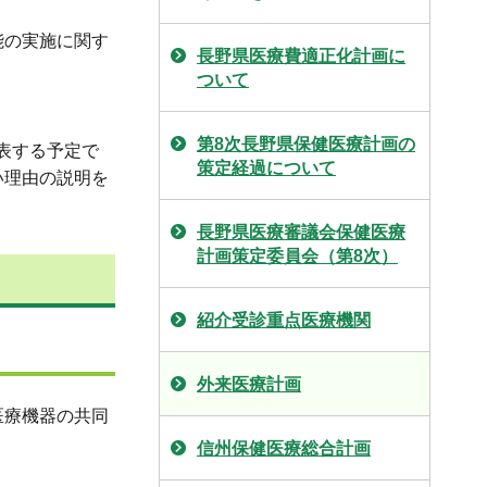
能の実施に関す
長野県医療費適正化計画に
ついて
第8次長野県保健医療計画の
表する予定で
策定経過について
い理由の説明を
長野県医療審議会保健医療
計画策定委員会（第8次）
紹介受診重点医療機関
外来医療計画
医療機器の共同
信州保健医療総合計画