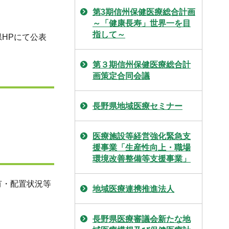
第3期信州保健医療総合計画
～「健康長寿」世界一を目
指して～
HPにて公表
第３期信州保健医療総合計
画策定合同会議
長野県地域医療セミナー
医療施設等経営強化緊急支
援事業「生産性向上・職場
環境改善整備等支援事業」
有・配置状況等
地域医療連携推進法人
長野県医療審議会新たな地