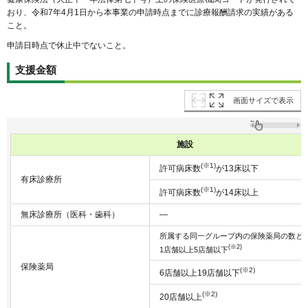
おり、令和7年4月1日から本事業の申請時点までに診療報酬請求の実績がある
こと。
申請日時点で休止中でないこと。
支援金額
画面サイズで表示
施設
(※1)
許可病床数
が13床以下
有床診療所
(※1)
許可病床数
が14床以上
無床診療所（医科・歯科）
―
所属する同一グループ内の保険薬局の数と
(※2)
1店舗以上5店舗以下
保険薬局
(※2)
6店舗以上19店舗以下
(※2)
20店舗以上