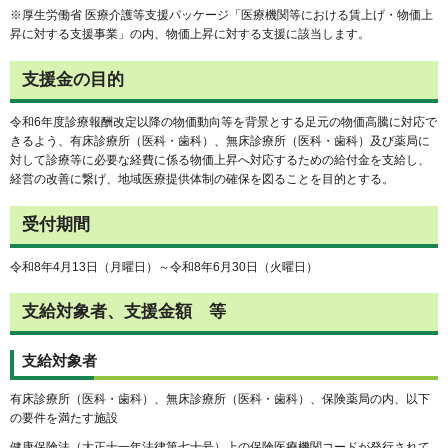
※厚生労働省 医療介護等支援パッケージ「医療機関等における賃上げ・物価上
昇に対する支援事業」の内、物価上昇に対する支援に該当します。
支援金の目的
令和6年度診療報酬改定以降の物価動向等を背景とする足元の物価高騰に対応で
きるよう、有床診療所（医科・歯科）、無床診療所（医科・歯科）及び薬局に
対して診療等に必要な経費に係る物価上昇へ対応するための給付金を支給し、
経営の改善に繋げ、地域医療提供体制の確保を図ることを目的とする。
受付期間
令和8年4月13日（月曜日）～令和8年6月30日（火曜日）
支給対象者、支援金額 等
支給対象者
有床診療所（医科・歯科）、無床診療所（医科・歯科）、保険薬局の内、以下
の要件を満たす施設
健康保険法（大正十一年法律第七十号）上の保険医療機関コードが発行されて