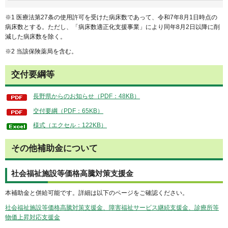
※1 医療法第27条の使用許可を受けた病床数であって、令和7年8月1日時点の
病床数とする。ただし、「病床数適正化支援事業」により同年8月2日以降に削
減した病床数を除く。
※2 当該保険薬局を含む。
交付要綱等
長野県からのお知らせ（PDF：48KB）
交付要綱（PDF：65KB）
様式（エクセル：122KB）
その他補助金について
社会福祉施設等価格高騰対策支援金
本補助金と併給可能です。詳細は以下のページをご確認ください。
社会福祉施設等価格高騰対策支援金、障害福祉サービス継続支援金、診療所等
物価上昇対応支援金