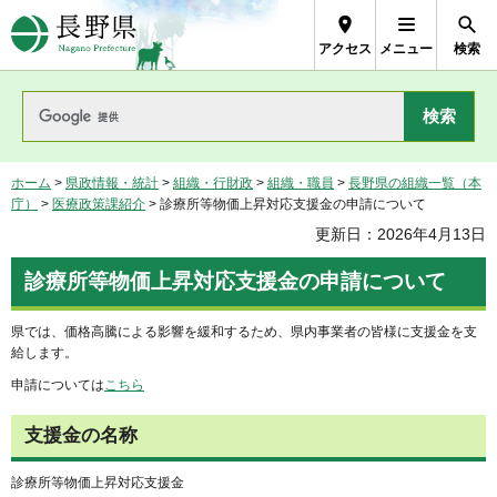
長野県Nagano Prefecture
アクセス
メニュー
検索
ホーム
>
県政情報・統計
>
組織・行財政
>
組織・職員
>
長野県の組織一覧（本
庁）
>
医療政策課紹介
> 診療所等物価上昇対応支援金の申請について
更新日：2026年4月13日
診療所等物価上昇対応支援金の申請について
県では、価格高騰による影響を緩和するため、県内事業者の皆様に支援金を支
給します。
申請については
こちら
支援金の名称
診療所等物価上昇対応支援金