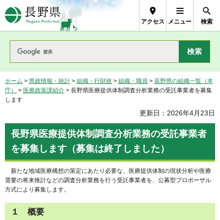
長野県Nagano Prefecture
アクセス
メニュー
検索
ホーム
>
県政情報・統計
>
組織・行財政
>
組織・職員
>
長野県の組織一覧（本
庁）
>
医療政策課紹介
> 長野県医療提供体制調査分析業務の受託事業者を募集
します
更新日：2026年4月23日
長野県医療提供体制調査分析業務の受託事業者
を募集します（募集は終了しました）
新たな地域医療構想の策定にあたり必要な、医療提供体制の現状分析や医療
需要の将来推計などの調査分析業務を行う受託事業者を、公募型プロポーザル
方式により募集します。
１ 概要