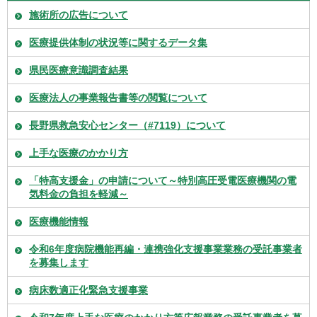
施術所の広告について
医療提供体制の状況等に関するデータ集
県民医療意識調査結果
医療法人の事業報告書等の閲覧について
長野県救急安心センター（#7119）について
上手な医療のかかり方
「特高支援金」の申請について～特別高圧受電医療機関の電
気料金の負担を軽減～
医療機能情報
令和6年度病院機能再編・連携強化支援事業業務の受託事業者
を募集します
病床数適正化緊急支援事業