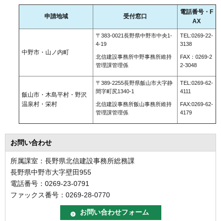
電話番号・F
申請地域
受付窓口
AX
〒383-0021長野県中野市中央1-
TEL:0269-22-
4-19
3138
中野市・山ノ内町
北信建設事務所中野事務所維持
FAX：0269-2
管理課管理係
2-3048
〒389-2255長野県飯山市大字静
TEL:0269-62-
間字町尻1340-1
4111
飯山市・木島平村・野沢
温泉村・栄村
北信建設事務所飯山事務所維持
FAX:0269-62-
管理課管理係
4179
お問い合わせ
所属課室：長野県北信建設事務所総務課
長野県中野市大字壁田955
電話番号：0269-23-0791
ファックス番号：0269-28-0770