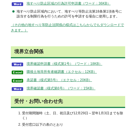
地すべり防止区域の行為許可申請書（ワード：36KB）
地すべり防止区域内において、地すべり等防止法第18条第1項各号に
該当する制限行為を行うための許可を申請する場合に使用します。
（その他の地すべり等防止法関係の様式はこちらからでもダウンロードで
きます。）
境界立合関係
境界確認申請書（様式第1号）（ワード：18KB）
隣接土地等所有者確調書（エクセル：12KB）
承諾書（様式第5号）（エクセル：20KB）
境界確認書（様式第6号）（ワード：15KB）
受付・お問い合わせ先
受付期間随時（土、日、祝日及び12月29日～翌年1月3日までを除
く）
受付窓口以下の表のとおり