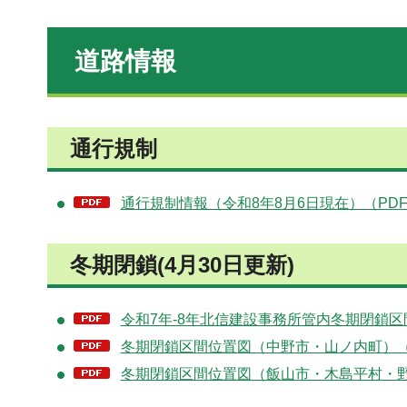
道路情報
通行規制
通行規制情報（令和8年8月6日現在）（PDF
冬期閉鎖(4月30日更新)
令和7年-8年北信建設事務所管内冬期閉鎖区間(
冬期閉鎖区間位置図（中野市・山ノ内町）（P
冬期閉鎖区間位置図（飯山市・木島平村・野沢