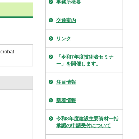
事務所概要
交通案内
リンク
obat
「令和7年度技術者セミナ
ー」を開催します。
注目情報
新着情報
令和8年度建設主要資材一括
承認の申請受付について