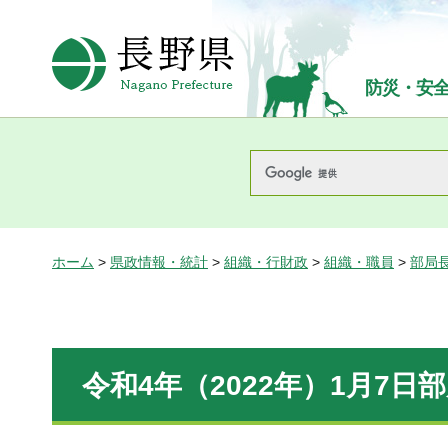
長野県Nagano Prefecture
防災・安
ホーム
>
県政情報・統計
>
組織・行財政
>
組織・職員
>
部局
令和4年（2022年）1月7日