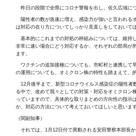
昨日の段階で全県にコロナ警報を出し、佐久広域につい
陽性者の数が急速に増え、感染力が強いと言われるオ
は対応の在り方についてしっかり見直しをしておいて
基本的にこれまでの対処の枠組みについては、維持し
非常に速い場合にどう対応するか、それぞれの部局が
ます。
ワクチンの追加接種についても、市町村と連携して早
の運用についても、オミクロン株の特性も踏まえて、
12月後半まで、新型コロナウイルス感染症の陽性者
る中で、改めて我々としての対策・対応をオミクロン
っていますので、具体的な取りまとめの方向性の指示
か、対応の方法について考えておいてほしいと思いま
（関副知事）
それでは、1月12日付で異動される安田警察本部長