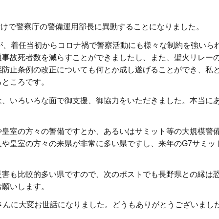
付けで警察庁の警備運用部長に異動することになりました。
が、着任当初からコロナ禍で警察活動にも様々な制約を強いら
通事故死者数を減らすことができましたし、また、聖火リレー
惑防止条例の改正についても何とか成し遂げることができ、私
るところです。
、いろいろな面で御支援、御協力をいただきました。本当に
皇室の方々の警備ですとか、あるいはサミット等の大規模警
や皇室の方々の来県が非常に多い県ですし、来年のG7サミッ
害も比較的多い県ですので、次のポストでも長野県との縁は
お願いします。
さんに大変お世話になりました。どうもありがとうございまし