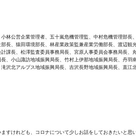
、小林公営企業管理者、五十嵐危機管理監、中村危機管理部長
祉部長、猿田環境部長、林産業政策監兼産業労働部長、渡辺観
会計課長、松澤監査委員事務局長、宮原人事委員会事務局長、
局長、小山諏訪地域振興局長、竹村上伊那地域振興局長、丹羽
、滝沢北アルプス地域振興局長、吉沢長野地域振興局長、直江
ますけれども、コロナについて少しお話をしておきたいと思