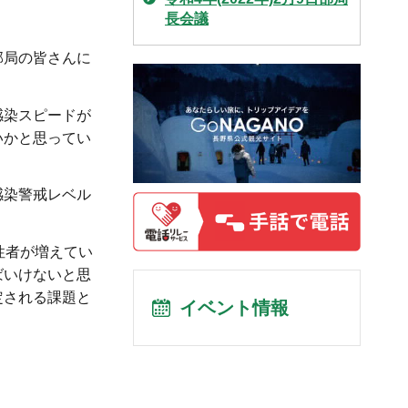
長会議
部局の皆さんに
感染スピードが
いかと思ってい
感染警戒レベル
性者が増えてい
ばいけないと思
定される課題と
イベント情報