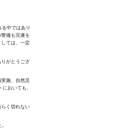
れる中ではあり
の警備も完遂を
としては、一定
ありがとうござ
備実施、自然災
トにおいても、
恐らく切れない
た。