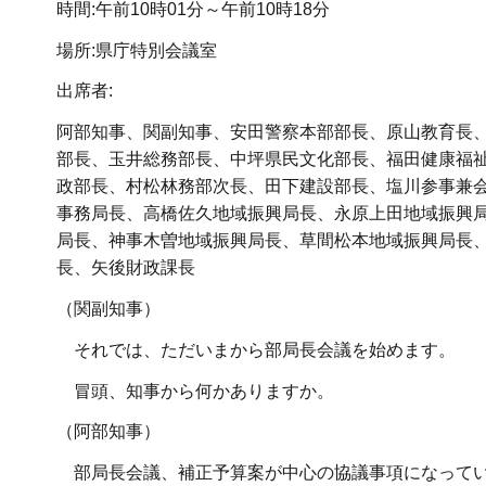
時間:午前10時01分～午前10時18分
場所:県庁特別会議室
出席者:
阿部知事、関副知事、安田警察本部部長、原山教育長
部長、玉井総務部長、中坪県民文化部長、福田健康福
政部長、村松林務部次長、田下建設部長、塩川参事兼
事務局長、高橋佐久地域振興局長、永原上田地域振興
局長、神事木曽地域振興局長、草間松本地域振興局長
長、矢後財政課長
（関副知事）
それでは、ただいまから部局長会議を始めます。
冒頭、知事から何かありますか。
（阿部知事）
部局長会議、補正予算案が中心の協議事項になってい