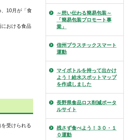
、10月が「食
～想い伝わる簡易包装～
「簡易包装プロモート事
面における食品
業」
信州プラスチックスマート
運動
マイボトルを持って出かけ
よう！給水スポットマップ
を作成しました
長野県食品ロス削減ポータ
ルサイト
典を受けられる
残さず食べよう！３０・１
０運動