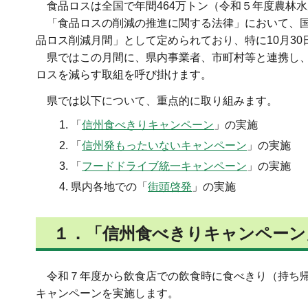
食品ロスは全国で年間464万トン（令和５年度農林
「食品ロスの削減の推進に関する法律」において、国
品ロス削減月間」として定められており、特に10月3
県ではこの月間に、県内事業者、市町村等と連携し、
ロスを減らす取組を呼び掛けます。
県では以下について、重点的に取り組みます。
「
信州食べきりキャンペーン
」の実施
「
信州発もったいないキャンペーン
」の実施
「
フードドライブ統一キャンペーン
」の実施
県内各地での「
街頭啓発
」の実施
１．「
信州食べきりキャンペーン
令和７年度から飲食店での飲食時に食べきり（持ち帰
キャンペーンを実施します。