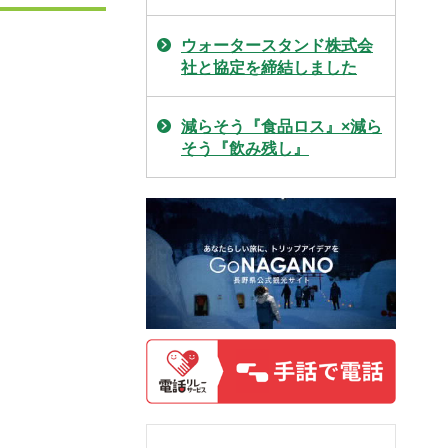
ウォータースタンド株式会
社と協定を締結しました
減らそう『食品ロス』×減ら
そう『飲み残し』