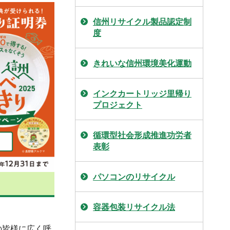
信州リサイクル製品認定制
度
きれいな信州環境美化運動
インクカートリッジ里帰り
プロジェクト
循環型社会形成推進功労者
表彰
パソコンのリサイクル
容器包装リサイクル法
の皆様に広く呼