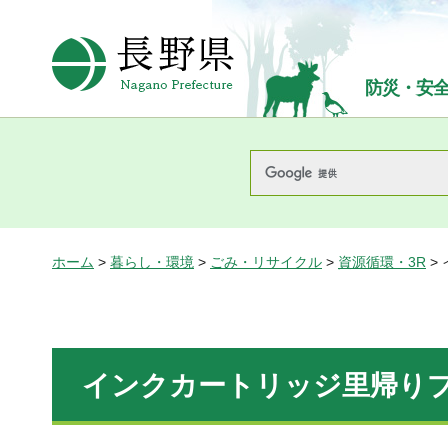
長野県Nagano Prefecture
防災・安
ホーム
>
暮らし・環境
>
ごみ・リサイクル
>
資源循環・3R
>
インクカートリッジ里帰り