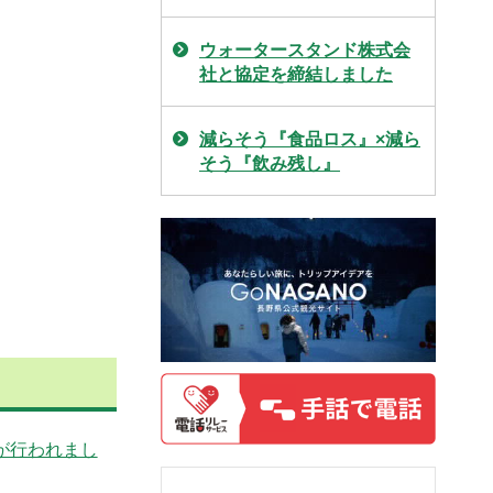
ウォータースタンド株式会
社と協定を締結しました
減らそう『食品ロス』×減ら
そう『飲み残し』
が行われまし