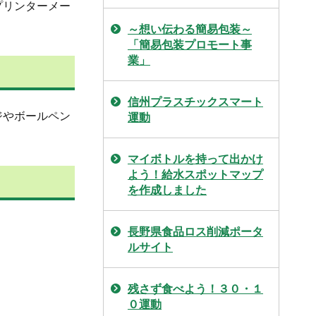
プリンターメー
～想い伝わる簡易包装～
「簡易包装プロモート事
業」
信州プラスチックスマート
ジやボールペン
運動
マイボトルを持って出かけ
よう！給水スポットマップ
を作成しました
長野県食品ロス削減ポータ
ルサイト
残さず食べよう！３０・１
０運動