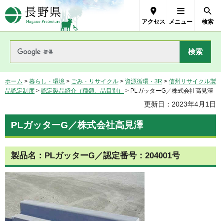
長野県Nagano Prefecture
アクセス
メニュー
検索
ホーム
>
暮らし・環境
>
ごみ・リサイクル
>
資源循環・3R
>
信州リサイクル製
品認定制度
>
認定製品紹介（種類、品目別）
> PLガッターG／株式会社高見澤
更新日：2023年4月1日
PLガッターG／株式会社高見澤
製品名：PLガッターG／認定番号：204001号