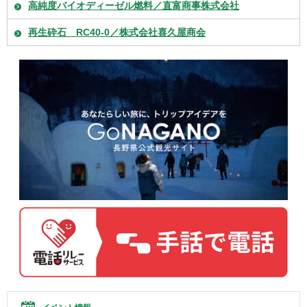
高純度バイオディーゼル燃料／直富商事株式会社
再生砕石 RC40-0／株式会社喜久屋商会