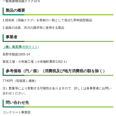
一般廃棄物溶融スラグ10％
製品の概要
1.焼却灰（溶融スラグ）を骨材の一部として混ぜた即時脱型製品
2.道路の法面、河川の護岸等に使用する製品
事業者
（株）高見澤
(外部サイト)
長野市鶴賀1605-14
製造工場：小布施工場（小布施町雁田1262-1）
参考価格（円／個）（消費税及び地方消費税の額を除く）
7740円（現場渡し価格）
注）数量等により変動する可能性がありますので、詳しくは各事業者にお問い
合わせください。
問い合わせ先
コンクリート事業部