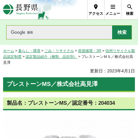
長野県Nagano Prefecture
アクセス
メニュー
検索
ホーム
>
暮らし・環境
>
ごみ・リサイクル
>
資源循環・3R
>
信州リサイクル製
品認定制度
>
認定製品紹介（種類、品目別）
> プレストーンＭＳ／株式会社高
見澤
更新日：2023年4月1日
プレストーンMS／株式会社高見澤
製品名：プレストーンMS／認定番号：204034