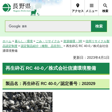
長野県Nagano Prefecture
アクセス
メニュー
検索
ホーム
>
暮らし・環境
>
ごみ・リサイクル
>
資源循環・3R
>
信州リサイクル製
品認定制度
>
認定製品紹介（種類、品目別）
> 再生砕石 RC 40-0／株式会社信
濃環境整備
更新日：2023年4月1日
再生砕石 RC 40-0／株式会社信濃環境整備
製品名：再生砕石 RC 40-0／認定番号：202029