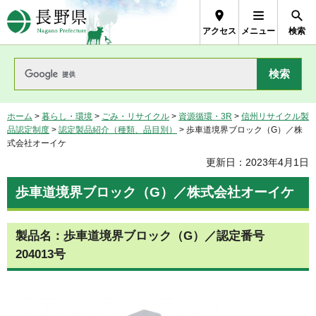
長野県Nagano Prefecture
アクセス
メニュー
検索
ホーム
>
暮らし・環境
>
ごみ・リサイクル
>
資源循環・3R
>
信州リサイクル製
品認定制度
>
認定製品紹介（種類、品目別）
> 歩車道境界ブロック（G）／株
式会社オーイケ
更新日：2023年4月1日
歩車道境界ブロック（G）／株式会社オーイケ
製品名：歩車道境界ブロック（G）／認定番号
204013号