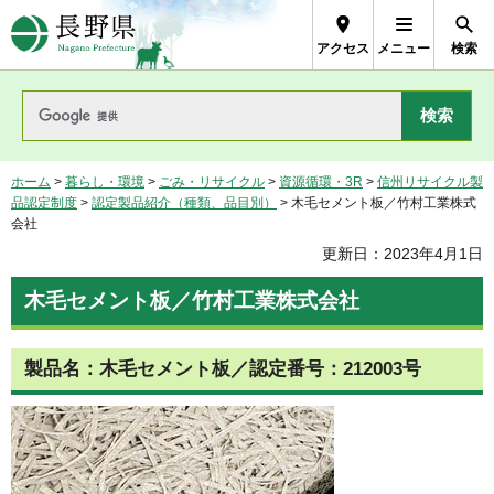
長野県Nagano Prefecture
アクセス
メニュー
検索
ホーム
>
暮らし・環境
>
ごみ・リサイクル
>
資源循環・3R
>
信州リサイクル製
品認定制度
>
認定製品紹介（種類、品目別）
> 木毛セメント板／竹村工業株式
会社
更新日：2023年4月1日
木毛セメント板／竹村工業株式会社
製品名：木毛セメント板／認定番号：212003号