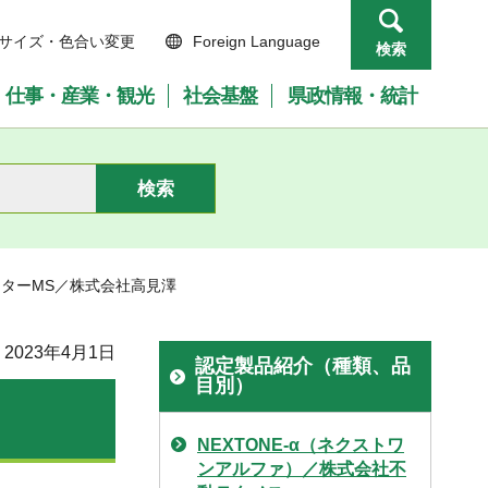
サイズ・色合い変更
Foreign Language
検索
仕事・産業・観光
社会基盤
県政情報・統計
ガッターMS／株式会社高見澤
2023年4月1日
認定製品紹介（種類、品
目別）
NEXTONE-α（ネクストワ
ンアルファ）／株式会社不