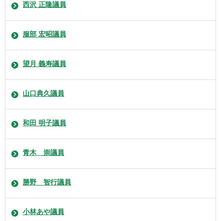
西沢 正隆議員
服部 宏昭議員
望月 義寿議員
山口典久議員
和田 明子議員
青木 崇議員
勝野 智行議員
小林あや議員