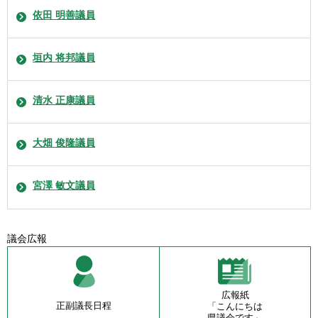
依田 明善議員
垣内 将邦議員
清水 正康議員
大畑 俊隆議員
宮澤 敏文議員
議会広報
広報紙
正副議長日程
「こんにちは
県議会です」