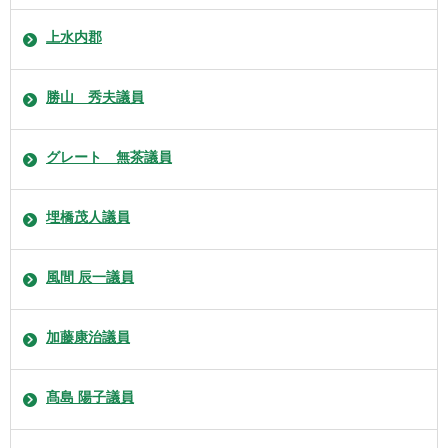
上水内郡
勝山 秀夫議員
グレート 無茶議員
埋橋茂人議員
風間 辰一議員
加藤康治議員
髙島 陽子議員