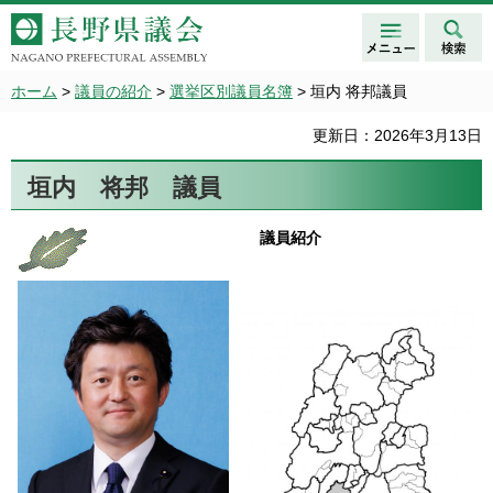
メニュ
検索
長野県議会 NAGANO
ー
PREFECTURAL ASSEMBLY
ホーム
>
議員の紹介
>
選挙区別議員名簿
> 垣内 将邦議員
更新日：2026年3月13日
垣内 将邦 議員
議員紹介