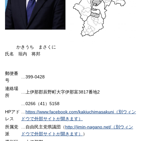
かきうち まさくに
氏名 垣内 将邦
郵便番
…399-0428
号
連絡場
…上伊那郡辰野町大字伊那富3817番地2
所
…0266（41）5158
HPアド
…
https://www.facebook.com/kakiuchimasakuni（別ウィン
レス
ドウで外部サイトが開きます）
所属党
…自由民主党県議団（
http://jimin-nagano.net/（別ウィン
派
ドウで外部サイトが開きます）
）