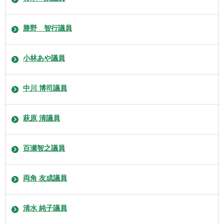
勝野 智行議員
小林あや議員
中川 博司議員
萩原 清議員
百瀬智之議員
両角 友成議員
清水 純子議員