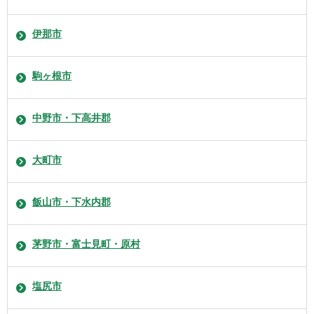
伊那市
駒ヶ根市
中野市・下高井郡
大町市
飯山市・下水内郡
茅野市・富士見町・原村
塩尻市