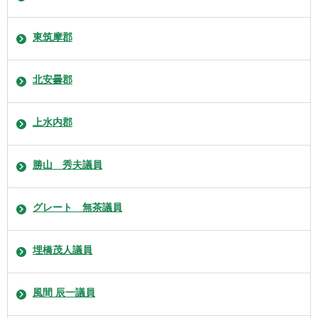
東筑摩郡
北安曇郡
上水内郡
勝山 秀夫議員
グレート 無茶議員
埋橋茂人議員
風間 辰一議員