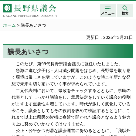
メニュ
検索
長野県議会 NAGANO
ー
PREFECTURAL ASSEMBLY
ホーム
> 議長あいさつ
更新日：2025年3月21日
議長あいさつ
このたび、第99代長野県議会議長に就任いたしました。
急激に進む少子化・人口減少問題をはじめ、長野県を取り巻
く環境は厳しさを増していますが、このような時こそ新たな発
想で未来を切り拓いていく事が求められています。
二元代表制において、県政をチェックするとともに、県民の
代表としてしっかり議論をし、意思決定をしていく議会の役割
がますます重要性を増しています。時代が激しく変化している
今こそ、議会としてもその役割を改めて検証するとともに、こ
れまで以上に県民の皆様に身近で開かれた議会となるよう魅力
向上に努めていかなくてはなりません。
公正・公平かつ円滑な議会運営に努めるとともに、「我以外