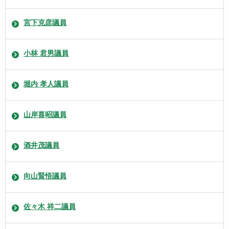
宮下克彦議員
小林 君男議員
堀内 孝人議員
山岸喜昭議員
酒井茂議員
向山賢悟議員
佐々木 祥二議員