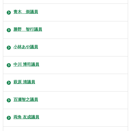
青木 崇議員
勝野 智行議員
小林あや議員
中川 博司議員
萩原 清議員
百瀬智之議員
両角 友成議員