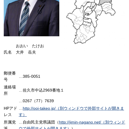
おおい たけお
氏名 大井 岳夫
郵便番
…385-0051
号
連絡場
…佐久市中込2969番地１
所
…0267（77）7639
HPアド
…
http://ooi-takeo.jp/（別ウィンドウで外部サイトが開きま
レス
す）
所属党
…自由民主党県議団（
http://jimin-nagano.net/（別ウィンド
派
ウで外部サイトが開きます）
）