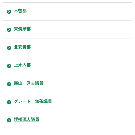
木曽郡
東筑摩郡
北安曇郡
上水内郡
勝山 秀夫議員
グレート 無茶議員
埋橋茂人議員