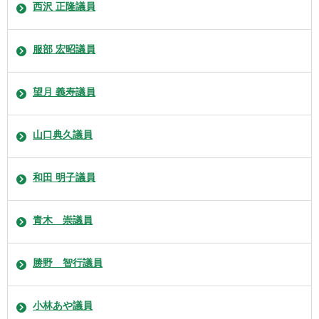
西沢 正隆議員
服部 宏昭議員
望月 義寿議員
山口典久議員
和田 明子議員
青木 崇議員
勝野 智行議員
小林あや議員