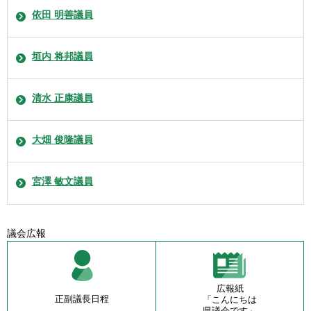
依田 明善議員
垣内 将邦議員
清水 正康議員
大畑 俊隆議員
宮澤 敏文議員
議会広報
広報紙
正副議長日程
「こんにちは
県議会です」