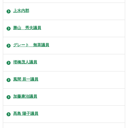
上水内郡
勝山 秀夫議員
グレート 無茶議員
埋橋茂人議員
風間 辰一議員
加藤康治議員
髙島 陽子議員