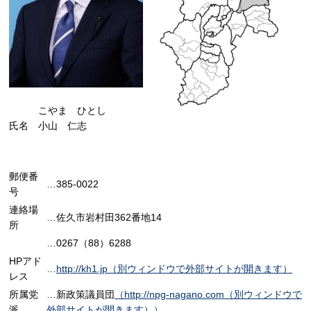
こやま ひとし
氏名 小山 仁志
郵便番
…385-0022
号
連絡場
…佐久市岩村田362番地14
所
…0267（88）6288
HPアド
…
http://kh1.jp（別ウィンドウで外部サイトが開きます）
レス
所属党
…新政策議員団
（http://npg-nagano.com（別ウィンドウで
派
外部サイトが開きます））