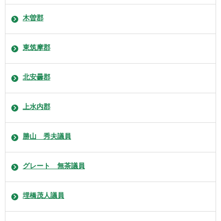
木曽郡
東筑摩郡
北安曇郡
上水内郡
勝山 秀夫議員
グレート 無茶議員
埋橋茂人議員