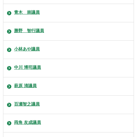
青木 崇議員
勝野 智行議員
小林あや議員
中川 博司議員
萩原 清議員
百瀬智之議員
両角 友成議員