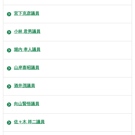
宮下克彦議員
小林 君男議員
堀内 孝人議員
山岸喜昭議員
酒井茂議員
向山賢悟議員
佐々木 祥二議員