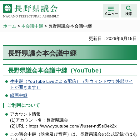
メニュ
検索
長野県議会 NAGANO
ー
PREFECTURAL ASSEMBLY
ホーム
>
本会議中継
> 長野県議会本会議中継
更新日：2026年6月15日
長野県議会本会議中継
長野県議会本会議中継（YouTube）
生中継（YouTube Liveによる配信）（別ウィンドウで外部サイ
トが開きます）
録画中継
ご利用について
アカウント情報
(1)アカウント名：長野県議会
(2)URL：https://www.youtube.com/@user-nd5si9ek2x
この議会中継（映像及び音声）は、長野県議会の公式記録ではあ
りません。