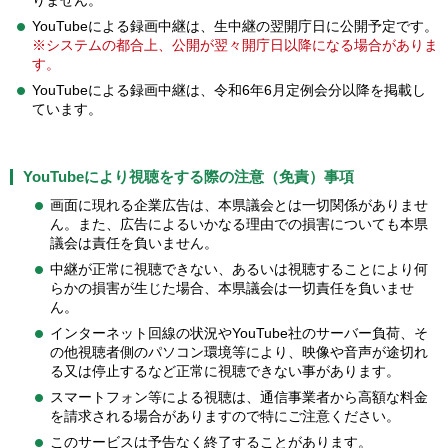
YouTubeによる録画中継は、生中継の翌開庁日に公開予定です。
※システムの都合上、公開が翌々開庁日以降になる場合がありま
す。
YouTubeによる録画中継は、令和6年6月定例会分以降を掲載し
ています。
YouTubeにより視聴をする際の注意（免責）事項
画面に現れる企業広告は、本県議会とは一切関係がありませ
ん。また、広告によるいかなる理由での損害についても本県
議会は責任を負いません。
中継が正常に視聴できない、あるいは視聴することにより何
らかの損害が生じた場合、本県議会は一切責任を負いませ
ん。
インターネット回線の状況やYouTube社のサーバー負荷、そ
の他視聴者側のパソコン環境等により、映像や音声が途切れ
る又は停止するなど正常に視聴できない事があります。
スマートフォン等による視聴は、通信事業者から高額な料金
を請求される場合がありますので特にご注意ください。
このサービスは予告なく終了することがあります。