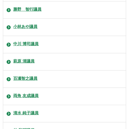
勝野 智行議員
小林あや議員
中川 博司議員
萩原 清議員
百瀬智之議員
両角 友成議員
清水 純子議員