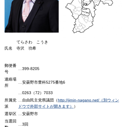
てらさわ こうき
氏名 寺沢 功希
郵便番
…399-8205
号
連絡場
…安曇野市豊科5275番地6
所
…0263（72）7033
所属党
…自由民主党県議団（
http://jimin-nagano.net/（別ウィン
派
ドウで外部サイトが開きます）
）
選挙区
…安曇野市
当選回
…3回