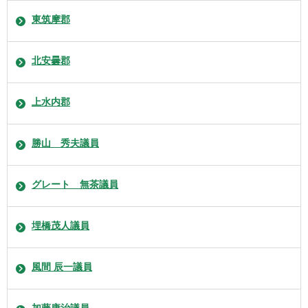
東筑摩郡
北安曇郡
上水内郡
勝山 秀夫議員
グレート 無茶議員
埋橋茂人議員
風間 辰一議員
加藤康治議員