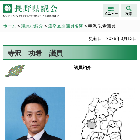
メニュ
検索
長野県議会 NAGANO
ー
PREFECTURAL ASSEMBLY
ホーム
>
議員の紹介
>
選挙区別議員名簿
> 寺沢 功希議員
更新日：2026年3月13日
寺沢 功希 議員
議員紹介