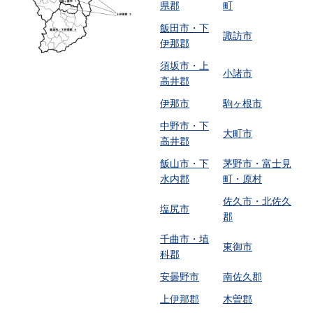
県郡
町
飯田市・下
諏訪市
伊那郡
須坂市・上
小諸市
高井郡
伊那市
駒ヶ根市
中野市・下
大町市
高井郡
飯山市・下
茅野市・富士見
水内郡
町・原村
佐久市・北佐久
塩尻市
郡
千曲市・埴
東御市
科郡
安曇野市
南佐久郡
上伊那郡
木曽郡