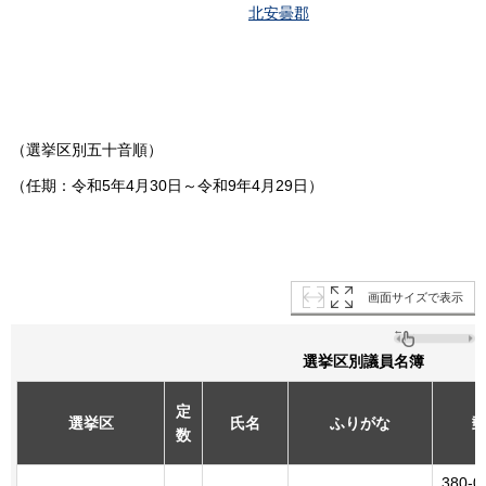
北安曇郡
（選挙区別五十音順）
（任期：令和5年4月30日～令和9年4月29日）
画面サイズで表示
選挙区別議員名簿
定
選挙区
氏名
ふりがな
数
380-0