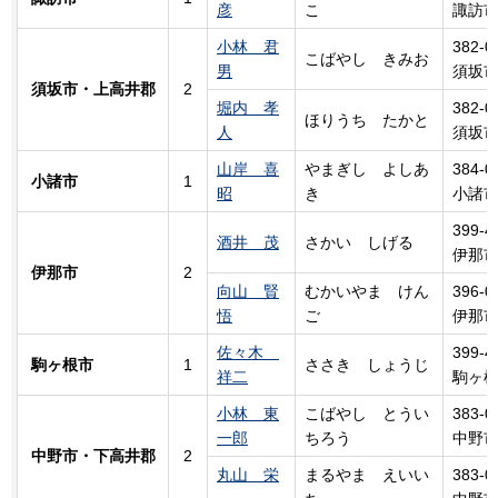
彦
こ
諏訪市
小林 君
382-0
こばやし
き
みお
男
須坂市
須坂市・上高井郡
2
堀内 孝
382-0
ほりうち
た
かと
人
須坂市
山岸 喜
やまぎし
よ
しあ
384-0
小諸市
1
昭
き
小諸市
399-4
酒井 茂
さかい
し
げる
伊那市
伊那市
2
向山 賢
むかいやま けん
396-0
悟
ご
伊那市
佐々木
399-4
駒ヶ根市
1
ささき
し
ょうじ
祥二
駒ヶ根
小林 東
こばやし
と
うい
383-0
一郎
ちろう
中野市
中野市・下高井郡
2
丸山 栄
まるやま
え
いい
383-0