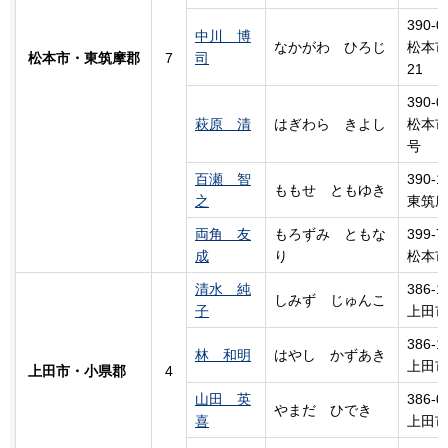
390-0
中川 博
なかがわ
ひろ
じ
松本市
松本市・東筑摩郡
7
司
21
390-0
萩原 清
はぎわら
き
よし
松本市
号
百瀬 智
390-1
ももせ
と
もゆき
之
東筑摩
両角 友
もろずみ
と
もな
399-7
成
り
松本市
清水 純
386-1
しみず
じ
ゅんこ
子
上田市
386-1
林 和明
はやし かずあき
上田市
上田市・小県郡
4
山田 英
386-0
やまだ ひでき
喜
上田市