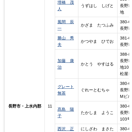
埋橋 茂
うずはし
し
げと
長野市
人
地
風間 辰
380-0
かざま
た
つふみ
一
長野市
勝山 秀
381-0
かつやま ひでお
夫
長野市
388-8
加藤 康
長野市
かとう
や
すはる
治
地10
松屋ビ
380-0
グレート
ぐれーとむちゃ
長野市
無茶
Mビル
長野市・上水内郡
11
380-0
髙島 陽
たかしま ようこ
長野市
子
103
西沢 正
にしざわ
ま
さた
380-0