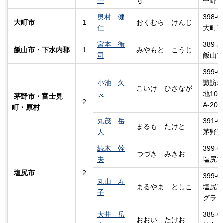
一
ち
中野市
奥村 健
398-0
大町市
1
おくむら けんじ
仁
大町市
宮本 衡
389-2
飯山市・下水内郡
1
みやもと
こ
うじ
司
飯山市
399-0
小池 久
諏訪郡
こいけ
ひ
さなが
長
地106
茅野市・富士見
2
A-207
町・原村
丸茂 岳
391-0
まるも
た
けと
人
茅野市
続木 幹
399-6
つづき
み
きお
夫
塩尻市
塩尻市
2
399-0
丸山 寿
まるやま としこ
塩尻市
子
グラン
大井 岳
385-0
おおい
た
けお