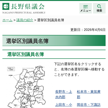
メニュ
検索
長野県議会 NAGANO
ー
PREFECTURAL ASSEMBLY
ホーム
>
議員の紹介
> 選挙区別議員名簿
更新日：2026年4月6日
選挙区別議員名簿
選挙区別議員名簿
下記の選挙区名をクリックする
と、名簿の各選挙区欄へ移動する
ことができます。
長野市・上
松本市・東筑摩
水内郡
郡
上田市・小
岡谷市・下諏訪