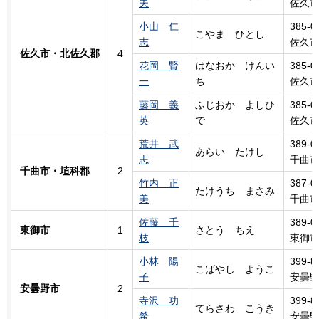
夫
佐久市
小山 仁
385-0
こやま
ひ
とし
志
佐久市
佐久市・北佐久郡
4
花岡 賢
はなおか けんい
385-0
一
ち
佐久市
藤岡 義
ふじおか よしひ
385-0
英
で
佐久市
荒井 武
389-0
あらい
た
けし
志
千曲市
千曲市・埴科郡
2
竹内 正
387-0
たけうち
ま
さみ
美
千曲市
佐藤 千
389-0
東御市
1
さとう ちえ
枝
東御市
小林 陽
399-8
こばやし ようこ
子
安曇野
安曇野市
2
寺沢 功
399-8
てらさわ こうき
希
安曇野