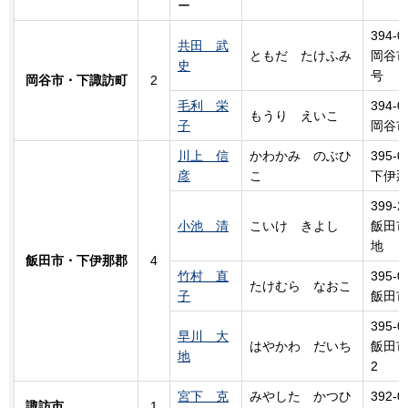
ー
394-0
共田 武
ともだ
た
けふみ
岡谷市
史
号
岡谷市・下諏訪町
2
毛利 栄
394-0
もうり
え
いこ
子
岡谷市
川上 信
かわかみ
の
ぶひ
395-0
彦
こ
下伊那
399-2
小池 清
こいけ
きよ
し
飯田市
地
飯田市・下伊那郡
4
竹村 直
395-0
たけむら なおこ
子
飯田市
395-0
早川 大
はやかわ だいち
飯田市
地
2
宮下 克
みやした
か
つひ
392-0
諏訪市
1