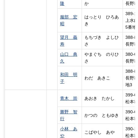
隆
か
長野市
389-1
服部 宏
はっとり
ひ
ろあ
上水内
昭
き
5番地
望月 義
もちづき
よ
しひ
388-8
寿
さ
長野市
山口 典
やまぐち
の
りひ
380-0
久
さ
長野市
388-8
和田 明
わだ
あ
きこ
長野市
子
地3
399-0
青木 崇
あおき たかし
松本市
勝野 智
390-0
かつの ともゆき
行
松本市
小林 あ
390-1
こばやし
あ
や
や
松本市