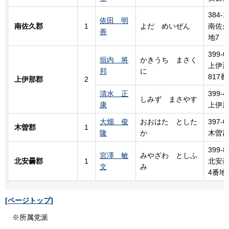
384-1
依田 明
南佐久郡
1
よだ
め
いぜん
南佐久
善
地7
399-0
垣内 将
かきうち まさく
上伊那
邦
に
817番
上伊那郡
2
清水 正
399-4
しみず まさやす
康
上伊那
大畑 俊
おおはた
と
した
397-0
木曽郡
1
隆
か
木曽郡
399-8
宮澤 敏
みやざわ
と
しふ
北安曇郡
1
北安曇
文
み
4番地
[ページトップ]
※所属党派