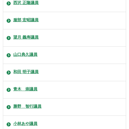
西沢 正隆議員
服部 宏昭議員
望月 義寿議員
山口典久議員
和田 明子議員
青木 崇議員
勝野 智行議員
小林あや議員