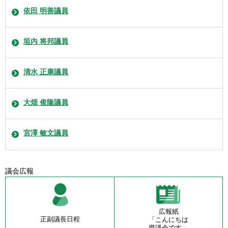
依田 明善議員
垣内 将邦議員
清水 正康議員
大畑 俊隆議員
宮澤 敏文議員
議会広報
広報紙
正副議長日程
「こんにちは
県議会です」