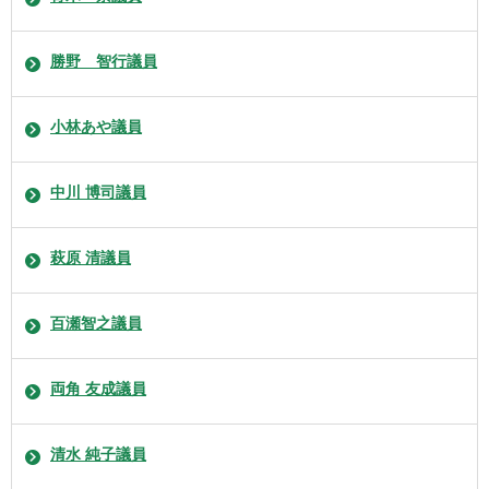
勝野 智行議員
小林あや議員
中川 博司議員
萩原 清議員
百瀬智之議員
両角 友成議員
清水 純子議員