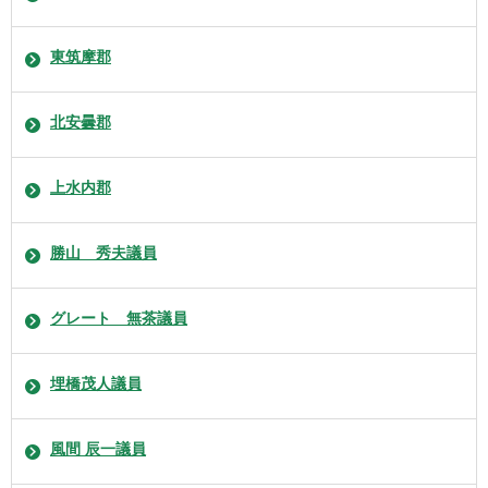
東筑摩郡
北安曇郡
上水内郡
勝山 秀夫議員
グレート 無茶議員
埋橋茂人議員
風間 辰一議員