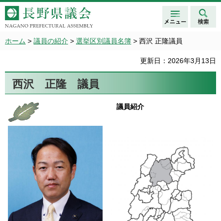
メニュ
検索
長野県議会 NAGANO
ー
PREFECTURAL ASSEMBLY
ホーム
>
議員の紹介
>
選挙区別議員名簿
> 西沢 正隆議員
更新日：2026年3月13日
西沢 正隆 議員
議員紹介