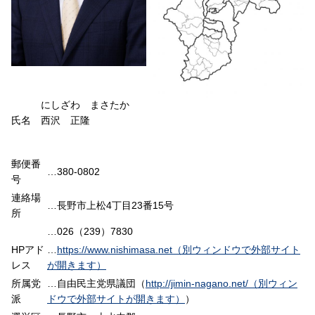
にしざわ まさたか
氏名 西沢 正隆
郵便番
…380-0802
号
連絡場
…長野市上松4丁目23番15号
所
…026（239）7830
HPアド
…
https://www.nishimasa.net（別ウィンドウで外部サイト
レス
が開きます）
所属党
…自由民主党県議団（
http://jimin-nagano.net/（別ウィン
派
ドウで外部サイトが開きます）
）