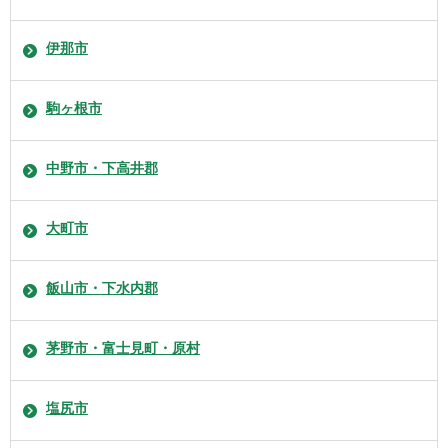
伊那市
駒ヶ根市
中野市・下高井郡
大町市
飯山市・下水内郡
茅野市・富士見町・原村
塩尻市