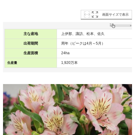
画面サイズで表示
主な産地
上伊那、諏訪、松本、佐久
出荷期間
周年（ピークは4月～5月）
生産面積
24ha
1,920万本
生産量