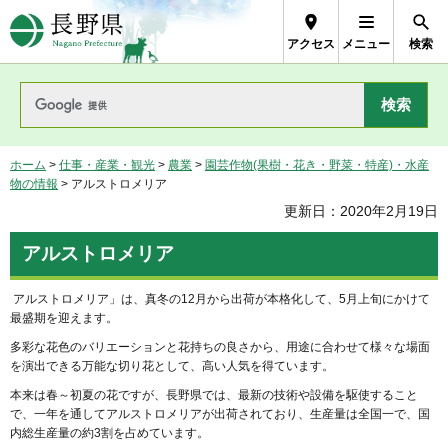
長野県Nagano Prefecture
アクセス
メニュー
検索
ホーム
>
仕事・産業・観光
>
農業
>
園芸作物(果樹・花き・野菜・特産)・水産
物の情報
> アルストロメリア
更新日：2020年2月19日
アルストロメリア
アルストロメリア」は、真冬の12月から出荷が本格化して、5月上旬にかけて
最盛期を迎えます。
多彩な花色のバリエーションと花持ちの良さから、用途に合わせて様々な場面
を演出できる万能な切り花として、高い人気を得ています。
本来は春～初夏の花ですが、長野県では、最新の技術や設備を駆使すること
で、一年を通してアルストロメリアが出荷されており、生産量は全国一で、国
内総生産量の約3割を占めています。