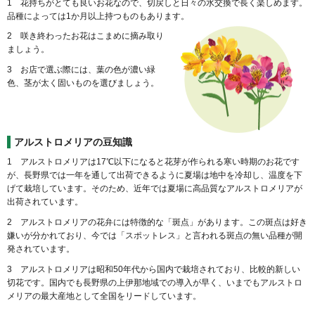
1 花持ちがとても良いお花なので、切戻しと日々の水交換で長く楽しめます。
品種によっては1か月以上持つものもあります。
2 咲き終わったお花はこまめに摘み取り
ましょう。
3 お店で選ぶ際には、葉の色が濃い緑
色、茎が太く固いものを選びましょう。
アルストロメリアの豆知識
1 アルストロメリアは17℃以下になると花芽が作られる寒い時期のお花です
が、長野県では一年を通して出荷できるように夏場は地中を冷却し、温度を下
げて栽培しています。そのため、近年では夏場に高品質なアルストロメリアが
出荷されています。
2 アルストロメリアの花弁には特徴的な「斑点」があります。この斑点は好き
嫌いが分かれており、今では「スポットレス」と言われる斑点の無い品種が開
発されています。
3 アルストロメリアは昭和50年代から国内で栽培されており、比較的新しい
切花です。国内でも長野県の上伊那地域での導入が早く、いまでもアルストロ
メリアの最大産地として全国をリードしています。