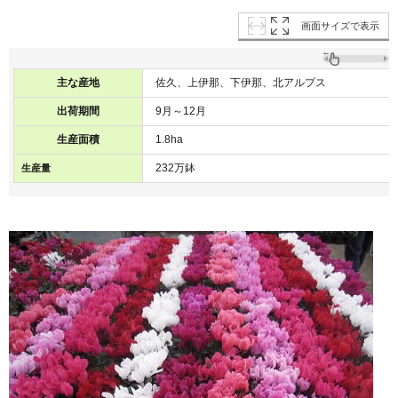
画面サイズで表示
主な産地
佐久、上伊那、下伊那、北アルプス
出荷期間
9月～12月
生産面積
1.8ha
232万鉢
生産量