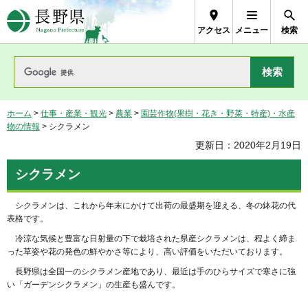
長野県Nagano Prefecture
アクセス
メニュー
検索
ホーム
>
仕事・産業・観光
>
農業
>
園芸作物(果樹・花き・野菜・特産)・水産
物の情報
> シクラメン
更新日：2020年2月19日
シクラメン
シクラメンは、これから年末にかけて出荷の最盛期を迎える、冬の鉢花の代
表格です。
冷涼な気候と豊富な日射量の下で栽培された県産シクラメンは、程よく締ま
った草姿や花の発色の鮮やかさ等により、高い評価をいただいております。
長野県は全国一のシクラメン産地であり、最近は手のひらサイズで寒さに強
い「ガーデンシクラメン」の生産も盛んです。