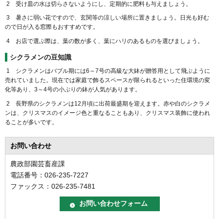
2 受け皿の水は切らさないようにし、定期的に肥料も与えましょう。
3 暑さに弱い花ですので、玄関等の涼しい場所に置きましょう。日光も好む
ので日が入る窓際もおすすめです。
4 お店で選ぶ際は、葉の数が多く、葉にハリのあるものを選びましょう。
シクラメンの豆知識
1 シクラメンはバブル期には6～7号の高級な大鉢が贈答用として飛ぶように
売れていました。現在では家庭で飾るスペースが限られるといった住環境の変
化等あり、3～4号の小ぶりの鉢が人気があります。
2 長野県のシクラメンは12月頃に出荷最盛期を迎えます。赤や白のシクラメ
ンは、クリスマスのイメージ色と重なることもあり、クリスマス装飾に使われ
ることが多いです。
お問い合わせ
農政部園芸畜産課
電話番号：026-235-7227
ファックス：026-235-7481