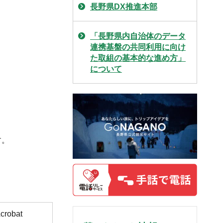
長野県DX推進本部
「長野県内自治体のデータ
連携基盤の共同利用に向け
た取組の基本的な進め方」
について
す。
obat