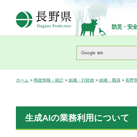
長野県Nagano Prefecture
防災・安
ホーム
>
県政情報・統計
>
組織・行財政
>
組織・職員
>
長野
生成AIの業務利用について