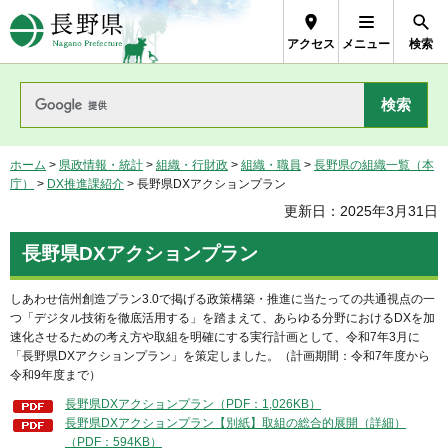
長野県Nagano Prefecture
アクセス
メニュー
検索
ホーム
>
県政情報・統計
>
組織・行財政
>
組織・職員
>
長野県の組織一覧（本
庁）
>
DX推進課紹介
> 長野県DXアクションプラン
更新日：2025年3月31日
長野県DXアクションプラン
しあわせ信州創造プラン3.0で掲げる政策構築・推進に当たっての共通視点の一
つ「デジタル技術を徹底活用する」を踏まえて、あらゆる分野におけるDXを加
速化させるための考え方や取組を明確にする実行計画として、令和7年3月に
「長野県DXアクションプラン」を策定しました。（計画期間：令和7年度から
令和9年度まで）
長野県DXアクションプラン（PDF：1,026KB）
長野県DXアクションプラン【別紙】取組の総合的展開（詳細）
（PDF：594KB）