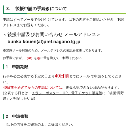
3. 後援申請の手続きについて
申請はすべてメールで受け付けています。以下の内容をご確認いただき、下記
アドレスまでお送りください。
＜後援申請及びお問い合わせ メールアドレス＞
bunka-kouen(at)pref.nagano.lg.jp
※迷
惑メール対策のため、メールアドレスの表記を変更しております。
お手数ですが、
（at）
を
@
に置き換えてご利用ください。
1 申請期限
40日前
行事を公に公表する予定の日より
までにメール で申請をしてくださ
い。
40日前を過ぎてからの申請については
、後援承認できない場合があります。
(公表する日とは、
チラシ、ポスター、HP、電子チケット販売等
に「後援:長野
県」と明記したい日)
2 申請書類
以下の内容をご確認の上、ご提出ください。