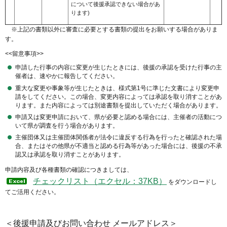
について後援承認できない場合があ
ります)
※上記の書類以外に審査に必要とする書類の提出をお願いする場合がありま
す。
<<留意事項>>
申請した行事の内容に変更が生じたときには、後援の承認を受けた行事の主
催者は、速やかに報告してください。
重大な変更や事象等が生じたときは、様式第1号に準じた文書により変更申
請をしてください。この場合、変更内容によっては承認を取り消すことがあ
ります。また内容によっては別途書類を提出していただく場合があります。
申請又は変更申請において、県が必要と認める場合には、主催者の活動につ
いて県が調査を行う場合があります。
主催団体又は主催団体関係者が法令に違反する行為を行ったと確認された場
合、またはその他県が不適当と認める行為等があった場合には、後援の不承
認又は承認を取り消すことがあります。
申請内容及び各種書類の確認につきましては、
チェックリスト（エクセル：37KB）
をダウンロードし
てご活用ください。
＜後援申請及びお問い合わせ メールアドレス＞