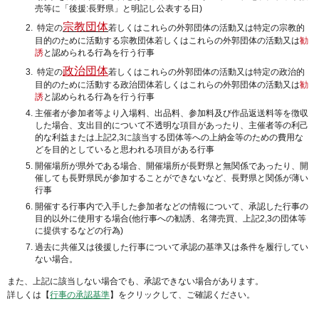
売等に「後援:長野県」と明記し公表する日)
宗教団体
特定の
若しくはこれらの外郭団体の活動又は特定の宗教的
目的のために活動する宗教団体若しくはこれらの外郭団体の活動又は
勧
誘
と認められる行為を行う行事
政治団体
特定の
若しくはこれらの外郭団体の活動又は特定の政治的
目的のために活動する政治団体若しくはこれらの外郭団体の活動又は
勧
誘
と認められる行為を行う行事
主催者が参加者等より入場料、出品料、参加料及び作品返送料等を徴収
した場合、支出目的について不透明な項目があったり、主催者等の利己
的な利益または上記2,3に該当する団体等への上納金等のための費用な
どを目的としていると思われる項目がある行事
開催場所が県外である場合、開催場所が長野県と無関係であったり、開
催しても長野県民が参加することができないなど、長野県と関係が薄い
行事
開催する行事内で入手した参加者などの情報について、承認した行事の
目的以外に使用する場合(他行事への勧誘、名簿売買、上記2,3の団体等
に提供するなどの行為)
過去に共催又は後援した行事について承認の基準又は条件を履行してい
ない場合。
また、上記に該当しない場合でも、承認できない場合があります。
詳しくは【
行事の承認基準
】をクリックして、ご確認ください。