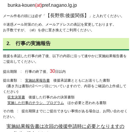
bunka-kouen
(at)
pref.nagano.lg.jp
【長野県:後援関係】
メール件名の頭には必ず「
」と入れてください。
※迷惑メール対策のため、メールアドレスの表記を変更しております。
お手数ですが、（at）を@に置き換えてご利用ください。
2. 行事の実施報告
後援を承認した行事の終了後、以下の内容に沿って速やかに実施結果報告書を
ご提出してください。
30
提出期限 : 行事の終了後、
日以内
提出書類 :
実施結果報告書
後援承認書とともにお送りした書類
(書き方は書類の2ページ目についていますので、内容をご確認の上作成して
ください)
収支決算書
後援した行事のみの決算書類
実施した行事のチラシ、プログラム
ほか必要と思われる書類
その他 : 提出期限までにご提出できない事情がある場合は、お問い合わせく
ださい。
実施結果報告書は次回の後援申請時に必要となりますの