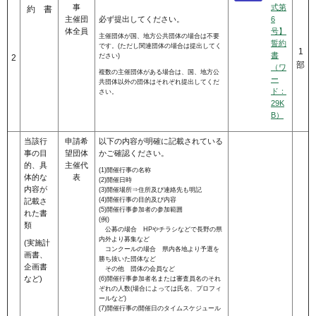
事
式第
約 書
主催団
必ず提出してください。
6
体全員
号】
主催団体が国、地方公共団体の場合は不要
誓約
です。(ただし関連団体の場合は提出してく
1
書
ださい)
2
部
（ワ
複数の主催団体がある場合は、国、地方公
ー
共団体以外の団体はそれぞれ提出してくだ
ド：
さい。
29K
B）
当該行
申請希
以下の内容が明確に記載されている
事の目
望団体
かご確認ください。
的、具
主催代
(1)開催行事の名称
体的な
表
(2)開催日時
内容が
(3)開催場所⇒住所及び連絡先も明記
(4)開催行事の目的及び内容
記載さ
(5)開催行事参加者の参加範囲
れた書
(例)
類
公募の場合 HPやチラシなどで長野の県
内外より募集など
(実施計
コンクールの場合 県内各地より予選を
画書、
勝ち抜いた団体など
企画書
その他 団体の会員など
など)
(6)開催行事参加者名または審査員名のそれ
ぞれの人数(場合によっては氏名、プロフィ
ールなど)
(7)開催行事の開催日のタイムスケジュール