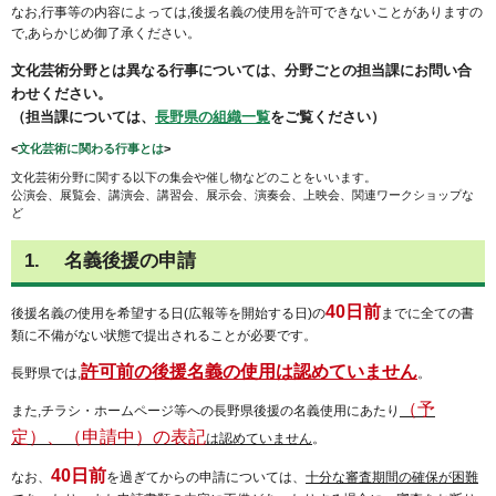
なお,行事等の内容によっては,後援名義の使用を許可できないことがありますの
で,あらかじめ御了承ください。
文化芸術分野とは異なる行事については、分野ごとの担当課にお問い合
わせください。
（担当課については、
長野県の組織一覧
をご覧ください）
<
文化芸術に関わる行事とは
>
文化芸術分野に関する以下の集会や催し物などのことをいいます。
公演会、展覧会、講演会、講習会、展示会、演奏会、上映会、関連ワークショップな
ど
1. 名義後援の申請
40日前
後援名義の使用を希望する日(広報等を開始する日)の
までに全ての書
類に不備がない状態で提出されることが必要です。
許可前の後援名義の使用は認めていません
長野県では,
。
（予
また,チラシ・ホームページ等への長野県後援の名義使用にあたり
定）、（申請中）の表記
は認めていません
。
40日前
なお、
を過ぎてからの申請については、
十分な審査期間の確保が困難