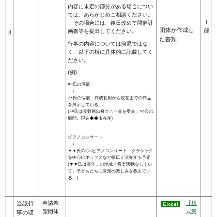
内容に未定の部分がある場合につい
ては、あらかじめご相談ください。
1
その場合には、後日改めて開催計
団体が作成し
部
画書等を提出してください。
3
た書類
行事の内容については簡易ではな
く、以下の様に具体的に記載してく
ださい。
(例)
××氏の個展
↓
××氏の個展 作成初期から現在までの作品
を展示している。
(××氏は長野県出身で△△賞を受賞。○○会の
顧問。現在◆◆市在住)
ピアノコンサート
↓
▼▼氏の◇□ピアノコンサート クラシック
を中心にポップスなど幅広く演奏する予定
(▼▼氏は長年この地域で音楽活動をしてい
て、子どもたちに音楽の楽しみを教えてい
る。)
当該行
申請希
【様
望団体
式第
事の収