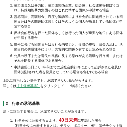
暴力団員又は暴力団、暴力団関係企業、総会屋、社会運動等標ぼうゴ
ロ、特殊知能暴力集団その他これに準ずる団体が申請する場合
霊感商法、高額献金、過度な勧誘等により社会的に問題視されている団
体またはその関連団体若しくはそのような個人が所属している団体が申
請する場合
反社会的行為を行った団体もしくは行った個人が重要な地位にある団体
が申請する場合
前号に掲げる団体または反社会的勢力と、役員の重複、資金の流れ、活
動目的の共通性等により、実質的な関係を有すると認められる場合
公共の秩序または善良の風俗に反する恐れがある活動を行う者、または
それを助長する団体である場合。
申請書提出日より1年前までに反社会的行為によって起訴された者及び
団体(起訴された者を役員となっている場合も含む)である場合
上記に該当しない場合でも、承認できない場合があります。
詳しくは
【主催者基準】
をクリックして、ご確認ください。
2 行事の承認基準
以下に該当する場合は、承認できないことがあります。
40日未満
行事を公に公表する日
より、
に申請した場合
(行事を公に公表する日とは、チラシ、ポスター、HP、電子チケット販