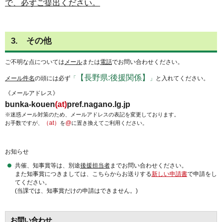
で、必ずご提出ください。
3. その他
ご不明な点については
メール
または
電話
でお問い合わせください。
【長野県:後援関係】
メール件名
の頭には必ず
「
」
と入れてください。
《メールアドレス》
bunka-kouen
(at)
pref.nagano.lg.jp
※迷惑メール対策のため、メールアドレスの表記を変更しております。
（at）
@
お手数ですが、
を
に置き換えてご利用ください。
お知らせ
共催、知事賞等は、別途
後援担当者
までお問い合わせください。
また知事賞につきましては、こちらからお送りする
新しい申請書
で申請をし
てください。
(当課では、知事賞だけの申請はできません。)
お問い合わせ