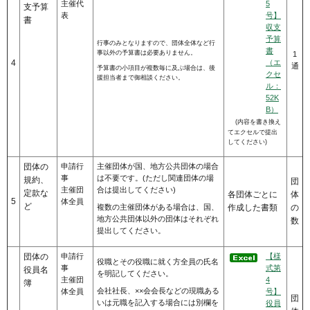
主催代
5
支予算
表
号】
書
収支
予算
行事のみとなりますので、団体全体など行
書
事以外の予算書は必要ありません。
1
4
（エ
通
予算書の小項目が複数毎に及ぶ場合は、後
クセ
援担当者まで御相談ください。
ル：
52K
B）
(内容を書き換え
てエクセルで提出
してください)
団体の
申請行
主催団体が国、地方公共団体の場合
事
は不要です。(ただし関連団体の場
規約、
団
主催団
合は提出してください)
定款な
各団体ごとに
体
5
体全員
ど
作成した書類
の
複数の主催団体がある場合は、国、
地方公共団体以外の団体はそれぞれ
数
提出してください。
団体の
申請行
【様
役職とその役職に就く方全員の氏名
事
式第
役員名
を明記してください。
主催団
4
簿
会社社長、××会会長などの現職ある
体全員
号】
団
いは元職を記入する場合には別欄を
役員