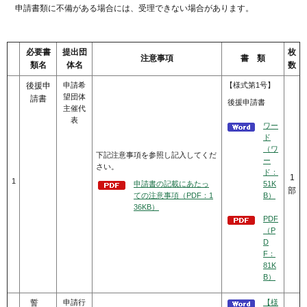
申請書類に不備がある場合には、受理できない場合があります。
必要書
提出団
枚
注意事項
書 類
類名
体名
数
後援申
申請希
【様式第1号】
望団体
請書
後援申請書
主催代
表
ワー
ド
（ワ
下記注意事項を参照し記入してくだ
ー
さい。
ド：
1
1
申請書の記載にあたっ
51K
部
ての注意事項（PDF：1
B）
36KB）
PDF
（P
D
F：
81K
B）
誓
申請行
【様