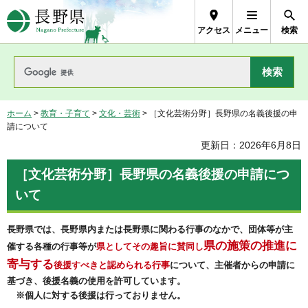
長野県Nagano Prefecture
アクセス
メニュー
検索
ホーム
>
教育・子育て
>
文化・芸術
> ［文化芸術分野］長野県の名義後援の申
請について
更新日：2026年6月8日
［文化芸術分野］長野県の名義後援の申請につ
いて
長野県では、長野県内または長野県に関わる行事のなかで、団体等が主
県の施策の推進に
催する各種の行事等が
県としてその趣旨に賛同し
寄与する
後援すべきと認められる行事
について、主催者からの申請に
基づき、後援名義の使用を許可しています。
※個人に対する後援は行っておりません。