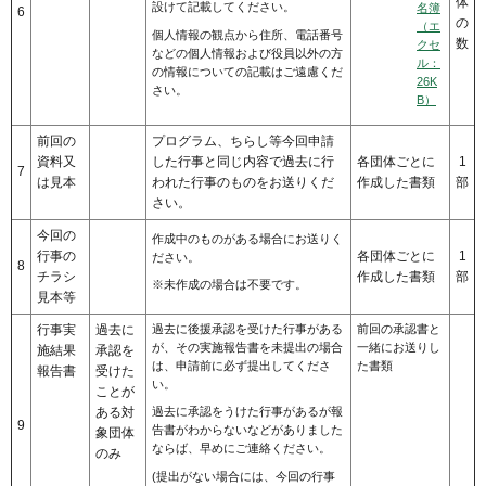
体
設けて記載してください。
名簿
6
の
（エ
個人情報の観点から住所、電話番号
数
クセ
などの個人情報および役員以外の方
ル：
の情報についての記載はご遠慮くだ
26K
さい。
B）
前回の
プログラム、ちらし等今回申請
資料又
した行事と同じ内容で過去に行
各団体ごとに
1
7
は見本
われた行事のものをお送りくだ
作成した書類
部
さい。
今回の
作成中のものがある場合にお送りく
行事の
各団体ごとに
1
ださい。
8
チラシ
作成した書類
部
※未作成の場合は不要です。
見本等
行事実
過去に
過去に後援承認を受けた行事がある
前回の承認書と
が、その実施報告書を未提出の場合
一緒にお送りし
施結果
承認を
は、申請前に必ず提出してくださ
た書類
報告書
受けた
い。
ことが
ある対
過去に承認をうけた行事があるが報
9
告書がわからないなどがありました
象団体
ならば、早めにご連絡ください。
のみ
(提出がない場合には、今回の行事