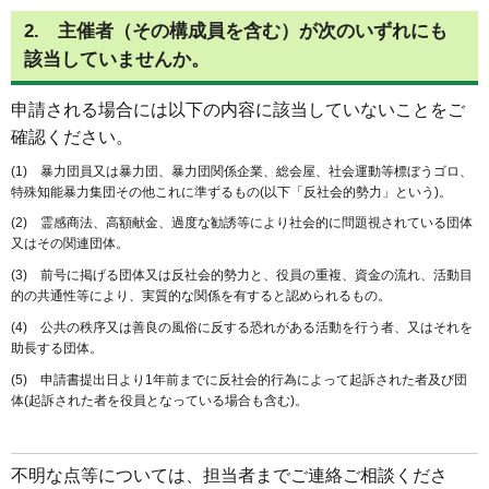
2. 主催者（その構成員を含む）が次のいずれにも
該当していませんか。
申請される場合には以下の内容に該当していないことをご
確認ください。
(1) 暴力団員又は暴力団、暴力団関係企業、総会屋、社会運動等標ぼうゴロ、
特殊知能暴力集団その他これに準ずるもの(以下「反社会的勢力」という)。
(2) 霊感商法、高額献金、過度な勧誘等により社会的に問題視されている団体
又はその関連団体。
(3) 前号に掲げる団体又は反社会的勢力と、役員の重複、資金の流れ、活動目
的の共通性等により、実質的な関係を有すると認められるもの。
(4) 公共の秩序又は善良の風俗に反する恐れがある活動を行う者、又はそれを
助長する団体。
(5) 申請書提出日より1年前までに反社会的行為によって起訴された者及び団
体(起訴された者を役員となっている場合も含む)。
不明な点等については、担当者までご連絡ご相談くださ