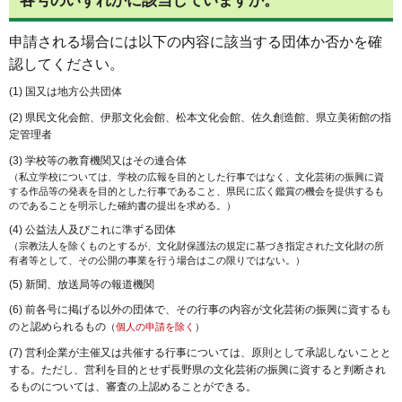
各号のいずれかに該当していますか。
申請される場合には以下の内容に該当する団体か否かを確
認してください。
(1) 国又は地方公共団体
(2) 県民文化会館、伊那文化会館、松本文化会館、佐久創造館、県立美術館の指
定管理者
(3) 学校等の教育機関又はその連合体
（私立学校については、学校の広報を目的とした行事ではなく、文化芸術の振興に資
する作品等の発表を目的とした行事であること、県民に広く鑑賞の機会を提供するも
のであることを明示した確約書の提出を求める。）
(4) 公益法人及びこれに準ずる団体
（宗教法人を除くものとするが、文化財保護法の規定に基づき指定された文化財の所
有者等として、その公開の事業を行う場合はこの限りではない。）
(5) 新聞、放送局等の報道機関
(6) 前各号に掲げる以外の団体で、その行事の内容が文化芸術の振興に資するも
のと認められるもの
（
個人の申請を除く
）
(7) 営利企業が主催又は共催する行事については、原則として承認しないことと
する。ただし、営利を目的とせず長野県の文化芸術の振興に資すると判断され
るものについては、審査の上認めることができる。