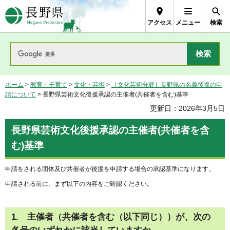
長野県Nagano Prefecture
アクセス
メニュー
検索
ホーム
>
教育・子育て
>
文化・芸術
>
［文化芸術分野］長野県の名義後援の申
請について
> 長野県芸術文化後援承認の主催者(共催者を含む)基準
更新日：2026年3月5日
長野県芸術文化後援承認の主催者(共催者を含
む)基準
申請をされる団体及び共催者が後援を申請する場合の承認基準になります。
申請される前に、まず以下の内容をご確認ください。
1. 主催者（共催者を含む（以下同じ））が、次の