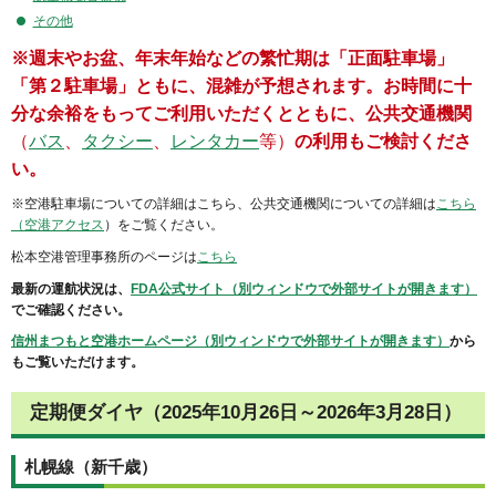
その他
※
週末やお盆、年末年始などの繁忙期は「正面駐車場」
「第２駐車場」ともに、混雑が予想されます。お時間に十
分な余裕をもってご利用いただくとともに、公共交通機関
（
バス
、
タクシー
、
レンタカー
等）
の利用もご検討くださ
い。
※空港駐車場についての詳細はこちら、公共交通機関についての詳細は
こちら
（空港アクセス
）をご覧ください。
松本空港管理事務所のページは
こちら
最新の運航状況は、
FDA公式サイト（別ウィンドウで外部サイトが開きます）
でご確認ください。
信州まつもと空港ホームページ（別ウィンドウで外部サイトが開きます）
から
もご覧いただけます。
定期便ダイヤ（2025年10月26日～2026年3月28日）
札幌線（新千歳）