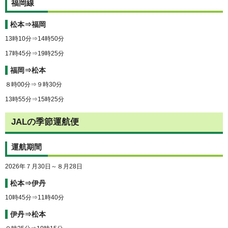
福岡線
松本⇒福岡
13時10分⇒14時50分
17時45分⇒19時25分
福岡⇒松本
８時00分⇒９時30分
13時55分⇒15時25分
JALの季節運航便
運航期間
2026年７月30日～８月28日
松本⇒伊丹
10時45分⇒11時40分
伊丹⇒松本