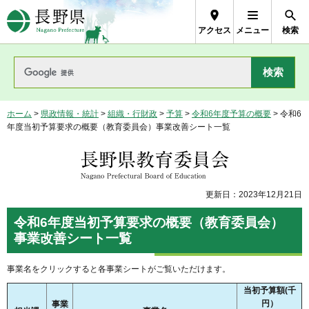
長野県Nagano Prefecture
アクセス
メニュー
検索
ホーム
>
県政情報・統計
>
組織・行財政
>
予算
>
令和6年度予算の概要
> 令和6
年度当初予算要求の概要（教育委員会）事業改善シート一覧
長野県教育委員会
更新日：2023年12月21日
令和6年度当初予算要求の概要（教育委員会）
事業改善シート一覧
事業名をクリックすると各事業シートがご覧いただけます。
当初予算額(千
円）
事業