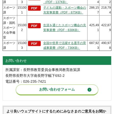
課
3
（PDF：137KB）
4
2
スポーツ
15100
子どもの運動・スポーツ機会の
286,15
218,79
課
1
充実事業費（PDF：875KB）
7
4
スポーツ
課・国民
15100
生涯を通じたスポーツ機会の充
425,49
422,87
スポーツ
2
実事業費（PDF：838KB）
1
9
大会準備
室
スポーツ
15100
全国や世界で活躍する選手の育
687,92
490,97
課
3
成事業費（PDF：736KB）
3
8
お問い合わせ
所属課室：長野県教育委員会事務局教育政策課
長野県長野市大字南長野字幅下692-2
電話番号：026-235-7421
より良いウェブサイトにするためにみなさまのご意見をお聞か