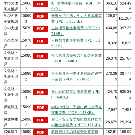
学びの改
15060
ICT環境整備事業費（PDF：84
863,16
524,49
革支援課
2
9KB）
4
6
学びの改
15060
未来を切り拓く学力の育成事業
126,07
111,267
革支援課
3
費（PDF：883KB）
7
心の支援
15070
生徒指導推進事業費（PDF：1
434,08
397,33
課
1
71KB）
7
6
心の支援
15070
人権教育推進事業費（PDF：1
8,326
8,833
課
2
52KB）
文化財・
15080
社会教育の振興のための事業費
生涯学習
26,370
25,767
1
（PDF：740KB）
課
文化財・
15080
社会教育を推進する施設の運営
273,39
387,77
生涯学習
2
事業費（PDF：763KB）
9
4
課
文化財・
15080
文化財の保存活用事業費（PD
424,70
636,83
生涯学習
3
F：640KB）
8
2
課
保健厚生
15090
学校の保健・安全に係る指導充
7,647
7,454
課
1
実事業費（PDF：147KB）
保健厚生
15090
安心・安全な学校給食及び食育
26,679
29,394
課
2
の推進事業費（PDF：151KB）
保健厚生
15090
教職員住宅の維持管理事業費
182,91
169,00