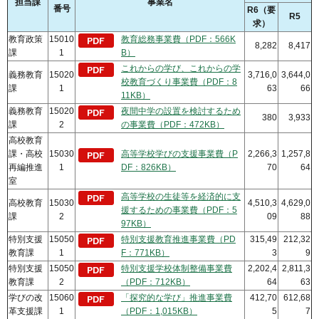
担当課
事業名
番号
R6（要
R5
求）
教育政策
15010
教育総務事業費（PDF：566K
8,282
8,417
課
1
B）
これからの学び、これからの学
義務教育
15020
3,716,0
3,644,0
校教育づくり事業費（PDF：8
課
1
63
66
11KB）
義務教育
15020
夜間中学の設置を検討するため
380
3,933
課
2
の事業費（PDF：472KB）
高校教育
課・高校
15030
高等学校学びの支援事業費（P
2,266,3
1,257,8
再編推進
1
DF：826KB）
70
64
室
高等学校の生徒等を経済的に支
高校教育
15030
4,510,3
4,629,0
援するための事業費（PDF：5
課
2
09
88
97KB）
特別支援
15050
特別支援教育推進事業費（PD
315,49
212,32
教育課
1
F：771KB）
3
9
特別支援
15050
特別支援学校体制整備事業費
2,202,4
2,811,3
教育課
2
（PDF：712KB）
64
63
学びの改
15060
「探究的な学び」推進事業費
412,70
612,68
革支援課
1
（PDF：1,015KB）
5
7