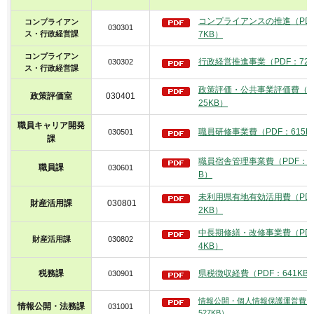
コンプライアンスの推進（PDF
コンプライアン
030301
ス・行政経営課
7KB）
コンプライアン
行政経営推進事業（PDF：727
030302
ス・行政経営課
政策評価・公共事業評価費（P
政策評価室
030401
25KB）
職員キャリア開発
職員研修事業費（PDF：615K
030501
課
職員宿舎管理事業費（PDF：55
職員課
030601
B）
未利用県有地有効活用費（PDF
財産活用課
030801
2KB）
中長期修繕・改修事業費（PDF
財産活用課
030802
4KB）
税務課
県税徴収経費（PDF：641KB
030901
情報公開・個人情報保護運営費（
情報公開・法務課
031001
527KB）