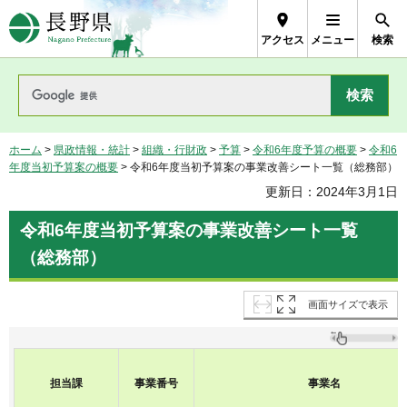
長野県Nagano Prefecture
アクセス
メニュー
検索
ホーム
>
県政情報・統計
>
組織・行財政
>
予算
>
令和6年度予算の概要
>
令和6
年度当初予算案の概要
> 令和6年度当初予算案の事業改善シート一覧（総務部）
更新日：2024年3月1日
令和6年度当初予算案の事業改善シート一覧
（総務部）
画面サイズで表示
担当課
事業番号
事業名