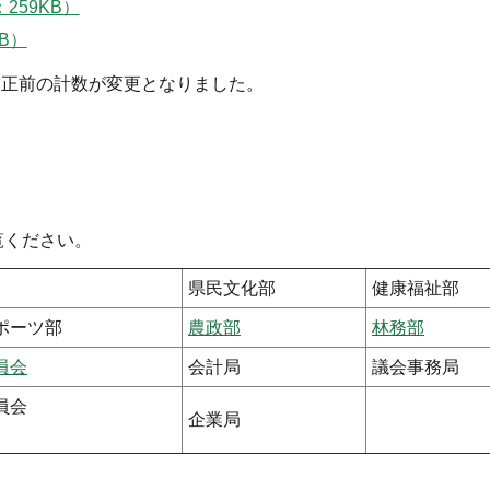
259KB）
B）
前の計数が変更となりました。
覧ください。
県民文化部
健康福祉部
ポーツ部
農政部
林務部
員会
会計局
議会事務局
員会
企業局