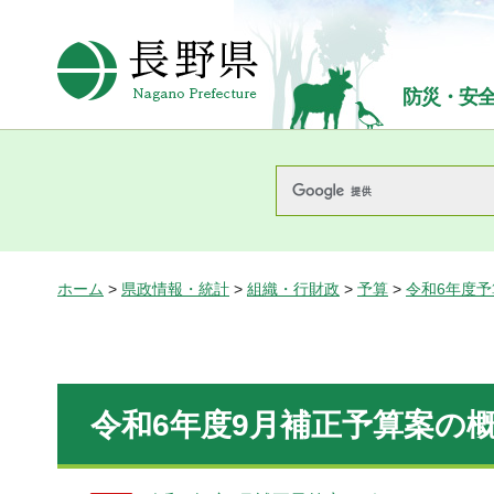
長野県Nagano Prefecture
防災・安
ホーム
>
県政情報・統計
>
組織・行財政
>
予算
>
令和6年度
令和6年度9月補正予算案の