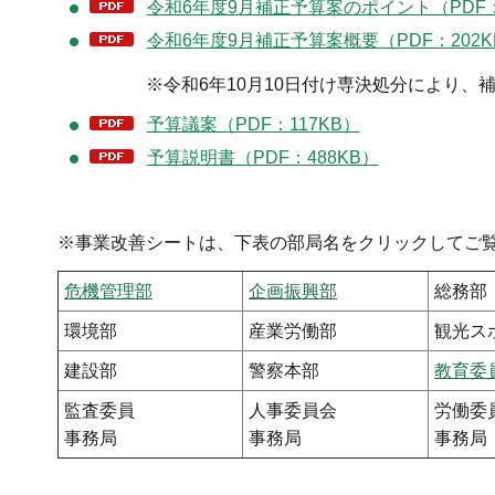
令和6年度9月補正予算案のポイント（PDF：
令和6年度9月補正予算案概要（PDF：202K
※令和6年10月10日付け専決処分により、補正
予算議案（PDF：117KB）
予算説明書（PDF：488KB）
※事業改善シートは、下表の部局名をクリックしてご
危機管理部
企画振興部
総務部
環境部
産業労働部
観光ス
建設部
警察本部
教育委
監査委員
人事委員会
労働委
事務局
事務局
事務局