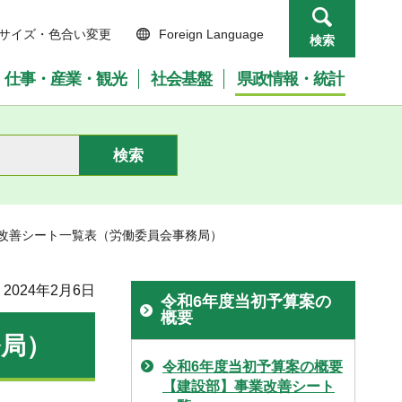
サイズ・色合い変更
Foreign Language
検索
仕事・産業・観光
社会基盤
県政情報・統計
業改善シート一覧表（労働委員会事務局）
2024年2月6日
令和6年度当初予算案の
概要
務局）
令和6年度当初予算案の概要
【建設部】事業改善シート