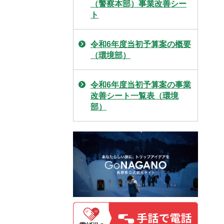
（警察本部）事業改善シー
ト
令和6年度当初予算案の概要
（環境部）
令和6年度当初予算案の事業
改善シート一覧表（環境
部）