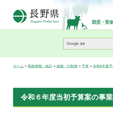
長野県Nagano Prefecture
防災・安
ホーム
>
県政情報・統計
>
組織・行財政
>
予算
>
令和6年度
令和６年度当初予算案の事業