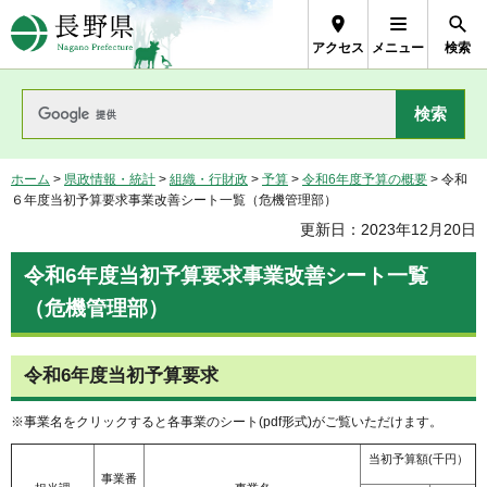
長野県Nagano Prefecture
アクセス
メニュー
検索
ホーム
>
県政情報・統計
>
組織・行財政
>
予算
>
令和6年度予算の概要
> 令和
６年度当初予算要求事業改善シート一覧（危機管理部）
更新日：2023年12月20日
令和6年度当初予算要求事業改善シート一覧
（危機管理部）
令和6年度当初予算要求
※事業名をクリックすると各事業のシート(pdf形式)がご覧いただけます。
当初予算額(千円）
事業番