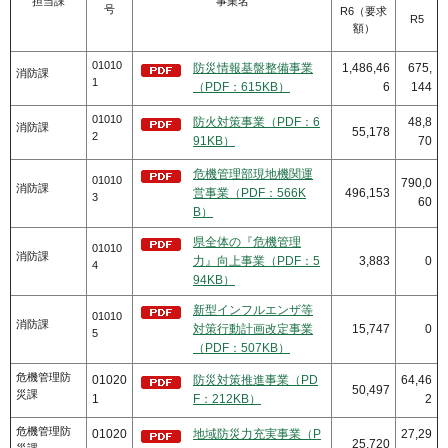
担当課
事業名
号
R6（要求
R5
額）
01010
防災情報基盤整備事業
1,486,46
675,
消防課
1
（PDF：615KB）
6
144
01010
防火対策事業（PDF：6
48,8
消防課
55,178
2
91KB）
70
危機管理部現地機関運
01010
790,0
消防課
営事業（PDF：566K
496,153
3
60
B）
県全体の『危機管理
01010
消防課
力』向上事業（PDF：5
3,883
0
4
94KB）
新型インフルエンザ等
01010
消防課
対策行動計画改定事業
15,747
0
5
（PDF：507KB）
危機管理防
01020
防災対策推進事業（PD
64,46
50,497
災課
1
F：212KB）
2
危機管理防
01020
地域防災力充実事業（P
27,29
25,720
災課