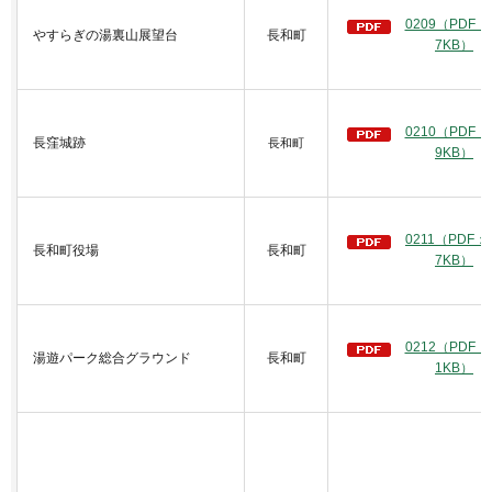
0209（PDF：
やすらぎの湯裏山展望台
長和町
7KB）
0210（PDF：
長窪城跡
長和町
9KB）
0211（PDF：
長和町役場
長和町
7KB）
0212（PDF：
湯遊パーク総合グラウンド
長和町
1KB）