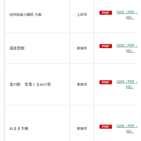
0201（PDF：4
信州稲倉の棚田 大曲
上田市
KB）
0203（PDF：4
湯楽里館
東御市
KB）
0204（PDF：3
道の駅 雷電くるみの里
東御市
KB）
0205（PDF：3
みまき大橋
東御市
KB）