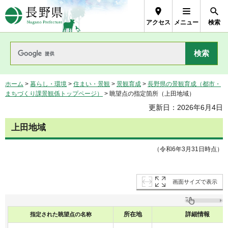
長野県Nagano Prefecture
アクセス
メニュー
検索
ホーム
>
暮らし・環境
>
住まい・景観
>
景観育成
>
長野県の景観育成（都市・
まちづくり課景観係トップページ）
> 眺望点の指定箇所（上田地域）
更新日：2026年6月4日
上田地域
（令和6年3月31日時点）
画面サイズで表示
所在地
詳細情報
指定された眺望点の名称