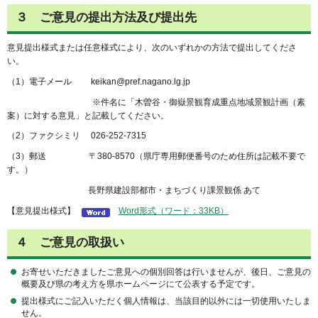
３ ご意見の提出方法及び提出先
意見提出様式または任意様式により、次のいずれかの方法で提出してくださ
い。
（1）電子メール keikan@pref.nagano.lg.jp
※件名に「木曽谷・御嶽景観育成重点地域景観計画（素
案）に対する意見」と記載してください。
（2）ファクシミリ 026-252-7315
（3）郵送 〒380-8570（県庁専用郵便番号のため住所は記載不要で
す。）
長野県建設部都市・まちづくり課景観係 あて
【意見提出様式】
Word形式（ワード：33KB）
４ ご意見の取扱い
お寄せいただきましたご意見への個別回答は行いませんが、後日、ご意見の
概要及び県の考え方を県ホームページにて公表する予定です。
提出様式にご記入いただく個人情報は、当該目的以外には一切使用いたしま
せん。