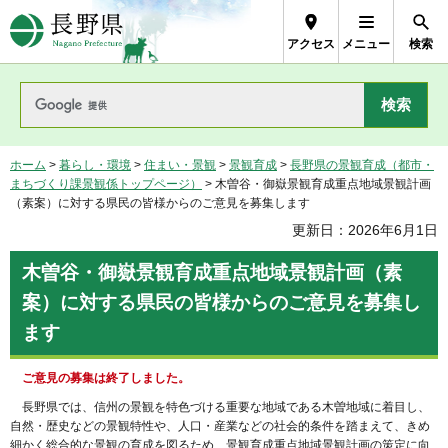
長野県Nagano Prefecture
アクセス
メニュー
検索
ホーム
>
暮らし・環境
>
住まい・景観
>
景観育成
>
長野県の景観育成（都市・
まちづくり課景観係トップページ）
> 木曽谷・御嶽景観育成重点地域景観計画
（素案）に対する県民の皆様からのご意見を募集します
更新日：2026年6月1日
木曽谷・御嶽景観育成重点地域景観計画（素
案）に対する県民の皆様からのご意見を募集し
ます
ご意見の募集は終了しました。
長野県では、信州の景観を特色づける重要な地域である木曽地域に着目し、
自然・歴史などの景観特性や、人口・産業などの社会的条件を踏まえて、きめ
細かく総合的な景観の育成を図るため、景観育成重点地域景観計画の策定に向