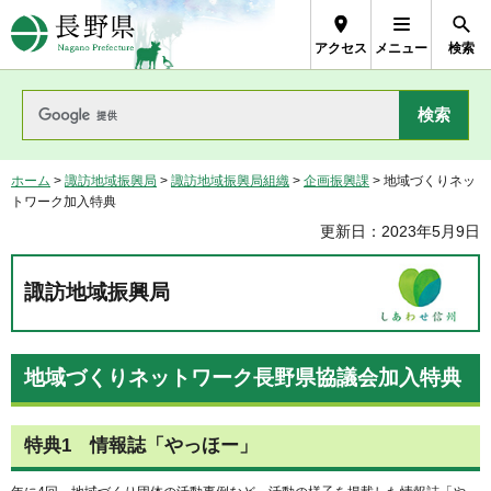
長野県Nagano Prefecture
アクセス
メニュー
検索
ホーム
>
諏訪地域振興局
>
諏訪地域振興局組織
>
企画振興課
> 地域づくりネッ
トワーク加入特典
更新日：2023年5月9日
諏訪地域振興局
地域づくりネットワーク長野県協議会加入特典
特典1 情報誌「やっほー」