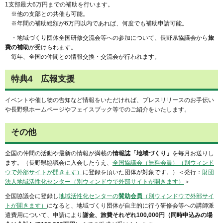
1支部最大6万円までの補助を行います。
※他の支部との共催も可能。
※年間の補助総額が6万円以内であれば、何度でも補助申請可能。
・地域づくり団体全国研修交流会等への参加について、長野県協議会から
旅
費の補助
が受けられます。
毎年、全国の仲間との情報交換・交流会が行われます。
特典4 広報支援
イベントや催し物の告知など情報をいただければ、プレスリリースのお手伝い
や長野県ホームページやフェイスブック等でのご紹介をいたします。
その他
全国の仲間の活動や最新の情報が満載の
情報誌「地域づくり」
を毎月お送りし
ます。（長野県協議会に入会したうえ、
全国協議会（無料会員）（別ウィンド
ウで外部サイトが開きます）
に登録を頂いた団体が対象です。）＜発行：
財団
法人地域活性化センター（別ウィンドウで外部サイトが開きます）
＞
全国協議会に登録し
地域活性化センターの
賛助会員
（別ウィンドウで外部サイ
トが開きます）
になると、地域づくり団体が自主的に行う研修会等への講師派
遣費用について、申請により
謝金、旅費それぞれ100,000円（同時申込みの場