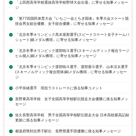
「上田西高等学校選抜高等学校野球大会出場」に寄せる知事メッセー
ジ
「第77回国民体育大会『いちご一会とちぎ国体』冬季大会スケート競
技会男女総合優勝、女子総合優勝」に寄せる知事メッセージ
「北京冬季オリンピック髙木菜那選手(スピードスケート女子チームパ
シュート)銀メダル獲得」に寄せる知事メッセージ
「北京冬季オリンピック渡部暁斗選手(スキーノルディック複合ラージ
ヒル個人)銅メダル獲得」に寄せる知事メッセージ
「北京冬季オリンピック渡部暁斗選手、渡部善斗選手、山本涼太選手
(スキーノルディック複合団体)銅メダル獲得」に寄せる知事メッセー
ジ
小平奈緒選手 現役ラストレースに係る知事コメント
長野東高等学校 女子全国高等学校駅伝競走大会優勝に係る知事メッ
セージ
佐久長聖高等学校 男子全国高等学校駅伝競走大会 日本高校最高記録
更新に係る知事メッセージ
都道府県対抗男子駅伝 長野県選手団優勝に係る知事メッセージ