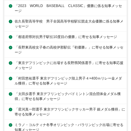
「2023 WORLD BASEBALL CLASSIC」優勝に係る知事メッセ
ージ
佐久長聖高等学校 男子全国高等学校駅伝競走大会優勝に係る知事メ
ッセージ
「都道府県対抗男子駅伝10度目の優勝」に寄せる知事メッセージ
「長野東高校女子春の高校伊那駅伝『初優勝』」に寄せる知事メッセ
ージ
「東京デフリンピックに出場する長野県関係選手」に寄せる知事応援
メッセージ
「村田悠祐選手 東京デフリンピック陸上男子４×400ｍリレー金メダ
ル獲得」に寄せる知事メッセージ
「太田歩選手 東京デフリンピックバドミントン混合団体金メダル獲
得」に寄せる知事メッセージ
「星河真一郎選手 東京デフリンピックサッカー男子 銀メダル獲得」に
寄せる知事メッセージ
ミラノ・コルティナ冬季オリンピック・パラリンピック出場に寄せる
知事メッセージ