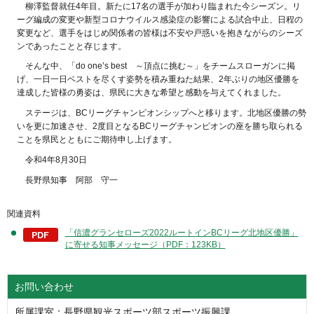
柳澤監督就任4年目。新たに17名の選手が加わり臨まれた今シーズン。リ
ーグ編成の変更や新型コロナウイルス感染症の影響による試合中止、日程の
変更など、選手をはじめ関係者の皆様は不安や戸惑いを抱きながらのシーズ
ンであったことと存じます。
そんな中、「do one’s best ～頂点に挑む～」をチームスローガンに掲
げ、一日一日ベストを尽くす姿勢を積み重ねた結果、2年ぶりの地区優勝を
達成した皆様の勇姿は、県民に大きな希望と感動を与えてくれました。
ステージは、BCリーグチャンピオンシップへと移ります。北地区優勝の勢
いを更に加速させ、2度目となるBCリーグチャンピオンの座を勝ち取られる
ことを県民とともにご期待申し上げます。
令和4年8月30日
長野県知事 阿部 守一
関連資料
「信濃グランセローズ2022ルートインBCリーグ北地区優勝」
に寄せる知事メッセージ（PDF：123KB）
お問い合わせ
所属課室：長野県観光スポーツ部スポーツ振興課