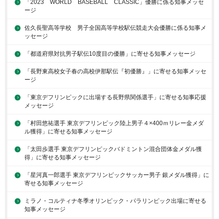
「2023 WORLD BASEBALL CLASSIC」優勝に係る知事メッセ
ージ
佐久長聖高等学校 男子全国高等学校駅伝競走大会優勝に係る知事メ
ッセージ
「都道府県対抗男子駅伝10度目の優勝」に寄せる知事メッセージ
「長野東高校女子春の高校伊那駅伝『初優勝』」に寄せる知事メッセ
ージ
「東京デフリンピックに出場する長野県関係選手」に寄せる知事応援
メッセージ
「村田悠祐選手 東京デフリンピック陸上男子４×400ｍリレー金メダ
ル獲得」に寄せる知事メッセージ
「太田歩選手 東京デフリンピックバドミントン混合団体金メダル獲
得」に寄せる知事メッセージ
「星河真一郎選手 東京デフリンピックサッカー男子 銀メダル獲得」に
寄せる知事メッセージ
ミラノ・コルティナ冬季オリンピック・パラリンピック出場に寄せる
知事メッセージ