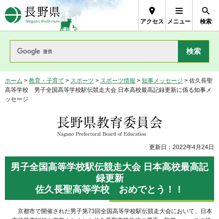
長野県Nagano Prefecture
アクセス
メニュー
検索
ホーム
>
教育・子育て
>
スポーツ
>
スポーツ情報
>
知事メッセージ
> 佐久長聖
高等学校 男子全国高等学校駅伝競走大会 日本高校最高記録更新に係る知事メ
ッセージ
長野県教育委員会
更新日：2022年4月24日
男子全国高等学校駅伝競走大会 日本高校最高記
録更新
佐久長聖高等学校 おめでとう！！
京都市で開催された男子第73回全国高等学校駅伝競走大会において、日本