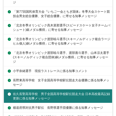
ジ
「第77回国民体育大会『いちご一会とちぎ国体』冬季大会スケート競
技会男女総合優勝、女子総合優勝」に寄せる知事メッセージ
「北京冬季オリンピック髙木菜那選手(スピードスケート女子チームパ
シュート)銀メダル獲得」に寄せる知事メッセージ
「北京冬季オリンピック渡部暁斗選手(スキーノルディック複合ラージ
ヒル個人)銅メダル獲得」に寄せる知事メッセージ
「北京冬季オリンピック渡部暁斗選手、渡部善斗選手、山本涼太選手
(スキーノルディック複合団体)銅メダル獲得」に寄せる知事メッセー
ジ
小平奈緒選手 現役ラストレースに係る知事コメント
長野東高等学校 女子全国高等学校駅伝競走大会優勝に係る知事メッ
セージ
佐久長聖高等学校 男子全国高等学校駅伝競走大会 日本高校最高記録
更新に係る知事メッセージ
都道府県対抗男子駅伝 長野県選手団優勝に係る知事メッセージ