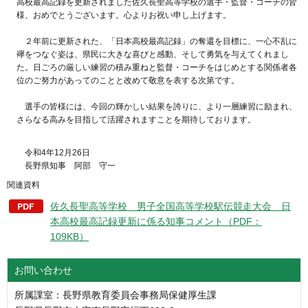
高校最高記録を更新されました佐久長聖高等学校の選手・監督・コーチの皆
様、おめでとうございます。心よりお祝い申し上げます。
２年前に更新された、「日本高校最高記録」の奪還を目標に、一心不乱に
襷をつなぐ姿は、県民に大きな喜びと感動、そして勇気を与えてくれまし
た。日ごろの厳しい練習の積み重ねと監督・コーチをはじめとする関係者各
位のご努力があってのことと改めて敬意を表する次第です。
選手の皆様には、今回の輝かしい結果を誇りに、より一層練習に励まれ、
さらなる高みを目指して活躍されますことを期待しております。
令和4年12月26日
長野県知事 阿部 守一
関連資料
佐久長聖高等学校 男子全国高等学校駅伝競走大会 日
本高校最高記録更新に係る知事コメント（PDF：
109KB）
お問い合わせ
所属課室：長野県教育委員会事務局保健厚生課