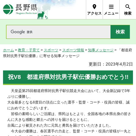
長野県Nagano Prefecture
アクセス
メニュー
検索
ホーム
>
教育・子育て
>
スポーツ
>
スポーツ情報
>
知事メッセージ
> 「都道府
県対抗男子駅伝優勝」に寄せる知事メッセージ
更新日：2023年4月2日
祝V8 都道府県対抗男子駅伝優勝おめでとう!!
天皇盃第25回都道府県対抗男子駅伝競走大会において、大会新記録で3年
ぶりに優勝し、
大会最多となる8度目の頂点に立った選手・監督・コーチ・役員の皆様、誠
におめでとうございます。
皆様の素晴らしいご活躍は、県民はもとより、全国各地の本県出身の皆さ
んに大きな感動と郷土への誇りを届けるとともに、
台風により被災された方に元気と勇気を届けていただきました。
今大会の優勝は、各区選手の力走と、監督・コーチ・役員の皆様が一丸と