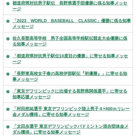
都道府県対抗男子駅伝 長野県選手団優勝に係る知事メッセ
ージ
「2023 WORLD BASEBALL CLASSIC」優勝に係る知事
メッセージ
佐久長聖高等学校 男子全国高等学校駅伝競走大会優勝に係
る知事メッセージ
「都道府県対抗男子駅伝10度目の優勝」に寄せる知事メッセ
ージ
「長野東高校女子春の高校伊那駅伝『初優勝』」に寄せる知
事メッセージ
「東京デフリンピックに出場する長野県関係選手」に寄せる
知事応援メッセージ
「村田悠祐選手 東京デフリンピック陸上男子４×400ｍリレー
金メダル獲得」に寄せる知事メッセージ
「太田歩選手 東京デフリンピックバドミントン混合団体金メ
ダル獲得」に寄せる知事メッセージ