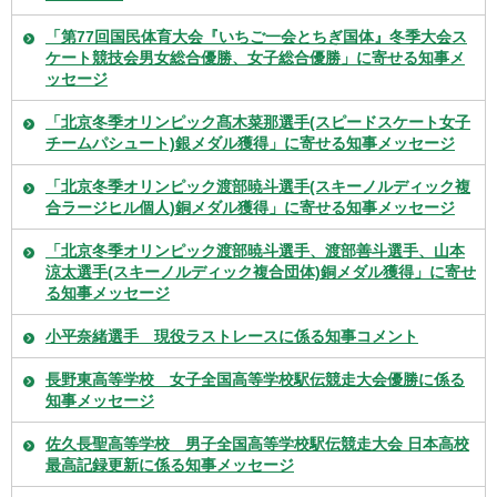
「第77回国民体育大会『いちご一会とちぎ国体』冬季大会ス
ケート競技会男女総合優勝、女子総合優勝」に寄せる知事メ
ッセージ
「北京冬季オリンピック髙木菜那選手(スピードスケート女子
チームパシュート)銀メダル獲得」に寄せる知事メッセージ
「北京冬季オリンピック渡部暁斗選手(スキーノルディック複
合ラージヒル個人)銅メダル獲得」に寄せる知事メッセージ
「北京冬季オリンピック渡部暁斗選手、渡部善斗選手、山本
涼太選手(スキーノルディック複合団体)銅メダル獲得」に寄せ
る知事メッセージ
小平奈緒選手 現役ラストレースに係る知事コメント
長野東高等学校 女子全国高等学校駅伝競走大会優勝に係る
知事メッセージ
佐久長聖高等学校 男子全国高等学校駅伝競走大会 日本高校
最高記録更新に係る知事メッセージ