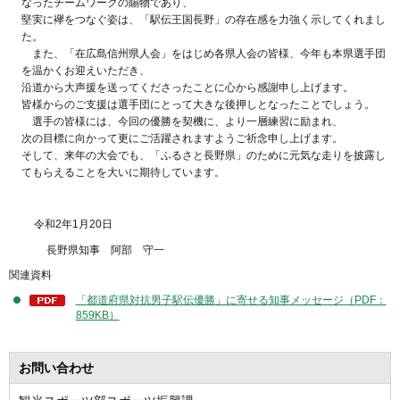
なったチームワークの賜物であり、
堅実に襷をつなぐ姿は、「駅伝王国長野」の存在感を力強く示してくれまし
た。
また、「在広島信州県人会」をはじめ各県人会の皆様、今年も本県選手団
を温かくお迎えいただき、
沿道から大声援を送ってくださったことに心から感謝申し上げます。
皆様からのご支援は選手団にとって大きな後押しとなったことでしょう。
選手の皆様には、今回の優勝を契機に、より一層練習に励まれ、
次の目標に向かって更にご活躍されますようご祈念申し上げます。
そして、来年の大会でも、「ふるさと長野県」のために元気な走りを披露し
てもらえることを大いに期待しています。
令和2年1月20日
長野県知事 阿部 守一
関連資料
「都道府県対抗男子駅伝優勝」に寄せる知事メッセージ（PDF：
859KB）
お問い合わせ