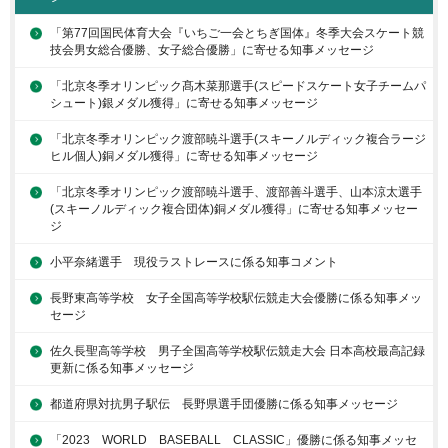
「第77回国民体育大会『いちご一会とちぎ国体』冬季大会スケート競
技会男女総合優勝、女子総合優勝」に寄せる知事メッセージ
「北京冬季オリンピック髙木菜那選手(スピードスケート女子チームパ
シュート)銀メダル獲得」に寄せる知事メッセージ
「北京冬季オリンピック渡部暁斗選手(スキーノルディック複合ラージ
ヒル個人)銅メダル獲得」に寄せる知事メッセージ
「北京冬季オリンピック渡部暁斗選手、渡部善斗選手、山本涼太選手
(スキーノルディック複合団体)銅メダル獲得」に寄せる知事メッセー
ジ
小平奈緒選手 現役ラストレースに係る知事コメント
長野東高等学校 女子全国高等学校駅伝競走大会優勝に係る知事メッ
セージ
佐久長聖高等学校 男子全国高等学校駅伝競走大会 日本高校最高記録
更新に係る知事メッセージ
都道府県対抗男子駅伝 長野県選手団優勝に係る知事メッセージ
「2023 WORLD BASEBALL CLASSIC」優勝に係る知事メッセ