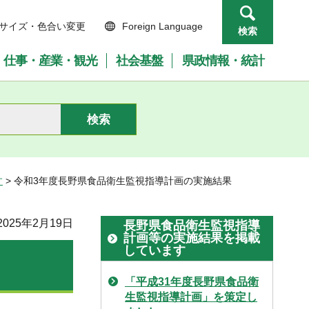
サイズ・色合い変更
Foreign Language
検索
仕事・産業・観光
社会基盤
県政情報・統計
す
> 令和3年度長野県食品衛生監視指導計画の実施結果
025年2月19日
長野県食品衛生監視指導
計画等の実施結果を掲載
しています
「平成31年度長野県食品衛
生監視指導計画」を策定し