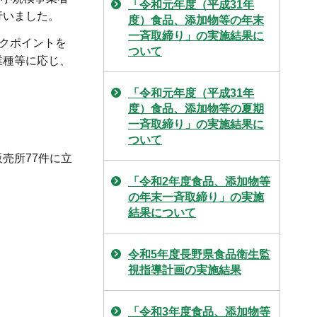
「令和元年度（平成31年
行いました。
度）食品、添加物等の年末
一斉取締り」の実施結果に
ックポイントを
ついて
業種等に応じ、
「令和元年度（平成31年
度）食品、添加物等の夏期
一斉取締り」の実施結果に
ついて
売所77件に立
「令和2年度食品、添加物等
の年末一斉取締り」の実施
結果について
令和5年度長野県食品衛生監
視指導計画の実施結果
「令和3年度食品、添加物等