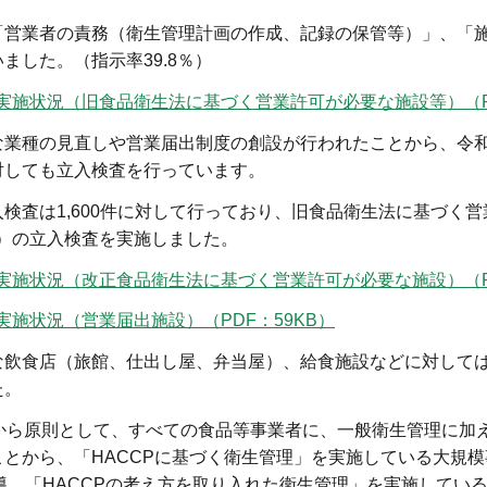
して、「営業者の責務（衛生管理計画の作成、記録の保管等）」、「
した。（指示率39.8％）
施状況（旧食品衛生法に基づく営業許可が必要な施設等）（PD
業種の見直しや営業届出制度の創設が行われたことから、令和
対しても立入検査を行っています。
検査は1,600件に対して行っており、旧食品衛生法に基づく営
7％）の立入検査を実施しました。
施状況（改正食品衛生法に基づく営業許可が必要な施設）（PD
施状況（営業届出施設）（PDF：59KB）
な飲食店（旅館、仕出し屋、弁当屋）、給食施設などに対して
た。
から原則として、すべての食品等事業者に、一般衛生管理に加え
とから、「HACCPに基づく衛生管理」を実施している大規
導、「HACCPの考え方を取り入れた衛生管理」を実施してい