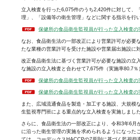
立入検査を行った6,075件のうち2,420件に対
理」、「設備等の衛生管理」などに関する指示を行いま
保健所の食品衛生監視員が行った立入検査の実
なお、食品衛生法の一部改正により営業許可が必要な
たな業種の営業許可を受けた施設や営業届出施設に
改正食品衛生法に基づく営業許可が必要な施設の立入
な施設の立入検査と合わせて7,675件（実施率80.
保健所の食品衛生監視員が行った立入検査の実
保健所の食品衛生監視員が行った立入検査の実
また、広域流通食品を製造・加工する施設、大規模
生監視専門班による重点的な立入検査を実施しまし
さらに、食品衛生法の一部改正により、令和3年6月
に沿った衛生管理の実施を求められるようになったこ
ては、コーデックスHACCPの7原則に基づく監視指