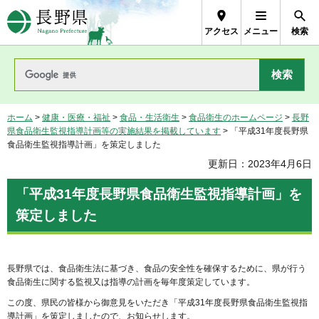
長野県Nagano Prefecture
アクセス
メニュー
検索
ホーム
>
健康・医療・福祉
>
食品・生活衛生
>
食品衛生のホームページ
>
長野
県食品衛生監視指導計画等の実施結果を掲載しています
> 「平成31年度長野県
食品衛生監視指導計画」を策定しました
更新日：2023年4月6日
「平成31年度長野県食品衛生監視指導計画」を
策定しました
長野県では、食品衛生法に基づき、食品の安全性を確保するために、県が行う
食品衛生に関する監視又は指導の計画を毎年度策定しています。
この度、県民の皆様から御意見をいただき「平成31年度長野県食品衛生監視指
導計画」を策定しましたので、お知らせします。