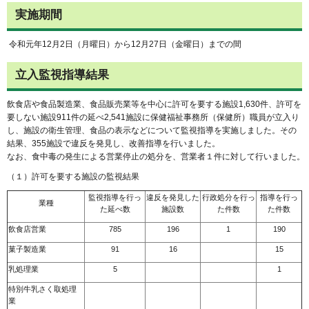
実施期間
令和元年12月2日（月曜日）から12月27日（金曜日）までの間
立入監視指導結果
飲食店や食品製造業、食品販売業等
を中心に許可を要する施設1,630件、許可を
要しない施設911件の延べ2,541施設に保健福祉事務所（保健所）職員が立入り
し、施設の衛生管理、食品の表示などについて監視指導を実施しました。その
結果、355施設で違反を発見し、改善指導を行いました。
なお、食中毒の発生による営業停止の処分を、営業者１件に対して行いました。
（１）許可を要する施設の監視結果
監視指導を行っ
違反を発見した
行政処分を行っ
指導を行っ
業種
た延べ数
施設数
た件数
た件数
飲食店営業
785
196
1
190
菓子製造業
91
16
15
乳処理業
5
1
特別牛乳さく取処理
業