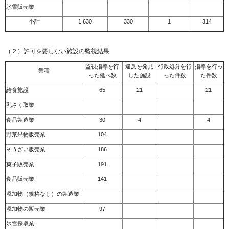
氷雪販売業
小計
1,630
330
1
314
（２）許可を要しない施設の監視結果
監視指導を行
違反を発見
行政処分を行
指導を行っ
業種
った延べ数
した施設
った件数
た件数
給食施設
65
21
21
乳さく取業
食品製造業
30
4
4
野菜果物販売業
104
そうざい販売業
186
菓子販売業
191
食品販売業
141
添加物（規格なし）の製造業
添加物の販売業
97
氷雪採取業