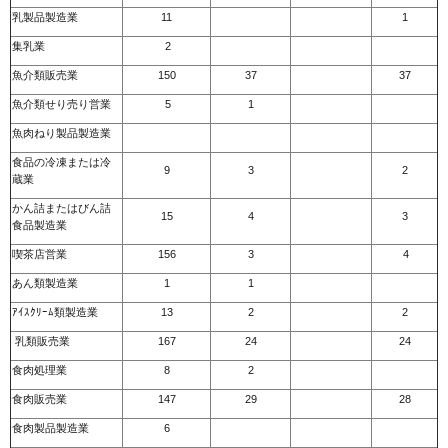
乳製品製造業
11
1
集乳業
2
魚介類販売業
150
37
37
魚介類せり売り営業
5
1
魚肉ねり製品製造業
食品の冷凍または冷
9
3
2
蔵業
かん詰またはびん詰
15
4
3
食品製造業
喫茶店営業
156
3
4
あん類製造業
1
1
ｱｲｽｸﾘｰﾑ類製造業
13
2
2
乳類販売業
167
24
24
食肉処理業
8
2
食肉販売業
147
29
28
食肉製品製造業
6