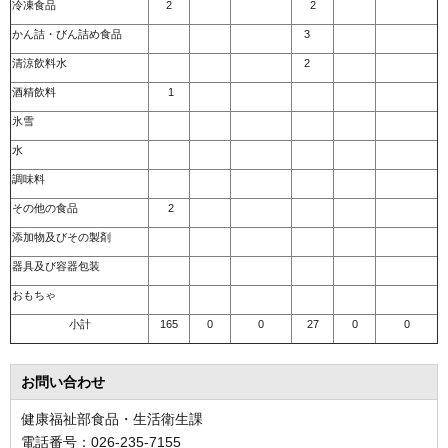
冷凍食品
2
2
かん詰・びん詰め食品
3
清涼飲料水
2
酒精飲料
1
氷雪
水
調味料
その他の食品
2
添加物及びその製剤
器具及び容器包装
おもちゃ
小計
165
0
0
27
0
0
お問い合わせ
健康福祉部食品・生活衛生課
電話番号：026-235-7155