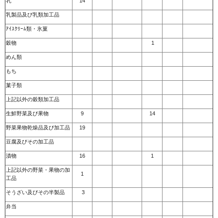
乳
14
乳製品及び乳類加工品
ｱｲｽｸﾘｰﾑ類・氷菓
穀物
1
めん類
もち
菓子類
上記以外の穀類加工品
生鮮野菜及び果物
9
14
野菜果物乾燥品及び加工品
19
豆腐及びその加工品
漬物
16
1
上記以外の野菜・果物の加
1
工品
そうざい及びその半製品
3
弁当