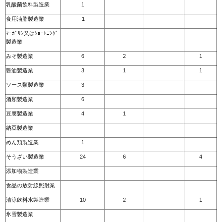
乳酸菌飲料製造業
1
食用油脂製造業
1
ﾏｰｶﾞﾘﾝ又はｼｮｰﾄﾆﾝｸﾞ
製造業
みそ製造業
6
2
1
醤油製造業
3
1
1
ソース類製造業
3
酒類製造業
6
豆腐製造業
4
1
納豆製造業
めん類製造業
1
そうざい製造業
24
6
4
添加物製造業
食品の放射線照射業
清涼飲料水製造業
10
2
1
氷雪製造業