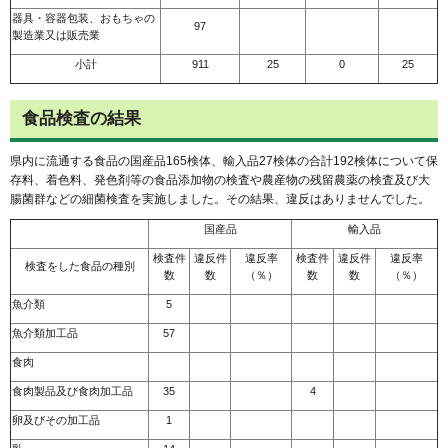
器具・容器包装、おもちゃの
97
製造業又は販売業
小計
911
25
0
25
食品検査の結果
県内に流通する食品の国産品165検体、輸入品27検体の合計192検体について保
存料、着色料、発色剤等の食品添加物の検査や農産物の残留農薬の検査及び大
腸菌群などの細菌検査を実施しました。その結果、違反はありませんでした。
国産品
輸入品
検査件
違反件
違反率
検査件
違反件
違反率
検査をした食品の種別
数
数
（％）
数
数
（％）
魚介類
5
魚介類加工品
57
食肉
食肉製品及び食肉加工品
35
4
卵及びその加工品
1