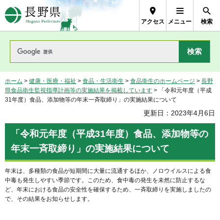
長野県Nagano Prefecture
アクセス
メニュー
検索
ホーム
>
健康・医療・福祉
>
食品・生活衛生
>
食品衛生のホームページ
>
長野
県食品衛生監視指導計画等の実施結果を掲載しています
> 「令和元年度（平成
31年度）食品、添加物等の年末一斉取締り」の実施結果について
更新日：2023年4月6日
「令和元年度（平成31年度）食品、添加物等の
年末一斉取締り」の実施結果について
年末は、多種類の食品が短期間に大量に流通するほか、ノロウイルスによる食
中毒も発生しやすい季節です。このため、食中毒の発生を未然に防止するな
ど、年末における食品の安全性を確保するため、一斉取締りを実施しましたの
で、その結果をお知らせします。