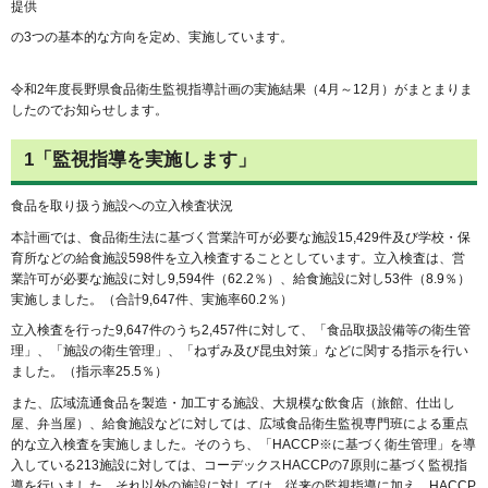
提供
の3つの基本的な方向を定め、実施しています。
令和2年度長野県食品衛生監視指導計画の実施結果（4月～12月）がまとまりま
したのでお知らせします。
1「監視指導を実施します」
食品を取り扱う施設への立入検査状況
本計画では、食品衛生法に基づく営業許可が必要な施設15,429件及び学校・保
育所などの給食施設598件を立入検査することとしています。立入検査は、営
業許可が必要な施設に対し9,594件（62.2％）、給食施設に対し53件（8.9％）
実施しました。（合計9,647件、実施率60.2％）
立入検査を行った9,647件のうち2,457件に対して、「食品取扱設備等の衛生管
理」、「施設の衛生管理」、「ねずみ及び昆虫対策」などに関する指示を行い
ました。（指示率25.5％）
また、広域流通食品を製造・加工する施設、大規模な飲食店（旅館、仕出し
屋、弁当屋）、給食施設などに対しては、広域食品衛生監視専門班による重点
的な立入検査を実施しました。そのうち、「HACCP※に基づく衛生管理」を導
入している213施設に対しては、コーデックスHACCPの7原則に基づく監視指
導を行いました。それ以外の施設に対しては、従来の監視指導に加え、HACCP