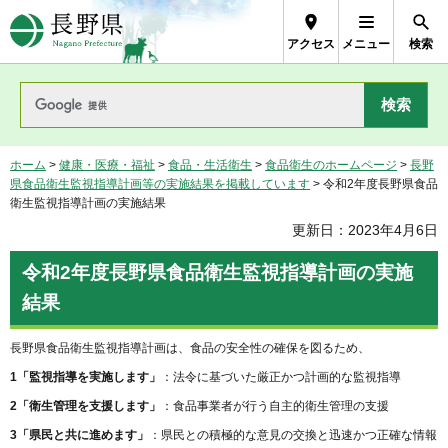
長野県Nagano Prefecture
アクセス
メニュー
検索
ホーム
>
健康・医療・福祉
>
食品・生活衛生
>
食品衛生のホームページ
>
長野
県食品衛生監視指導計画等の実施結果を掲載しています
> 令和2年度長野県食品
衛生監視指導計画の実施結果
更新日：2023年4月6日
令和2年度長野県食品衛生監視指導計画の実施
結果
長野県食品衛生監視指導計画は、食品の安全性の確保を図るため、
1「監視指導を実施します」
：法令に基づいた厳正かつ計画的な監視指導
2「衛生管理を支援します」
：食品事業者が行う自主的衛生管理の支援
3「県民と共に進めます」
：県民との積極的な意見の交換と迅速かつ正確な情報