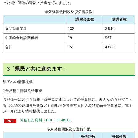
った衛生管理の普及・推進を行いました。
表3.講習会回数及び受講者数
講習会回数
受講者数
食品等事業者
132
3,916
集団給食施設関係者
19
967
合計
151
4,883
3「県民と共に進めます」
県民への情報提供
1食品衛生情報発信事業
食品衛生に関する情報（食中毒防止についての注意喚起、みんなの食品安全・
安心会議の参加者募集など）の配信を希望する個人及び食品等事業者に、電子
メールにより情報提供しました。
発信した資料（PDF：114KB）
表4.発信回数及び登録件数
発信回数
登録件数