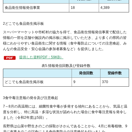
食品衛生情報発信事業
18
4,389
2どこでも食品衛生掲示板
スーパーマーケットや市町村の協力を得て、食品衛生情報発信事業で配信した
情報の一部を店舗や施設内の掲示板に掲示していただき、より多くの県民の皆
様にわかりやすい食品衛生に関する情報（食中毒防止についての注意喚起、み
んなの食品安全・安心会議の参加者募集など）を提供しました。
提供した資料PDF：59KB）
表5.情報発信回数及び登録件数
発信回数
登録件数
どこでも食品衛生掲示板
9
370
3食中毒注意報の発令及び注意喚起
7～8月の高温期には、細菌性食中毒が多発する傾向にあることから、気温と温
度を分析し、特に高温・多湿な状況が認められた場合に食中毒注意報を発令し
ました（令和2年度は5回）。
長野県は山菜や野生きのこの採取がさかんであることから、4月に有毒植物、9
月に有毒きのこの誤食による食中毒防止の注意喚起を行いました。