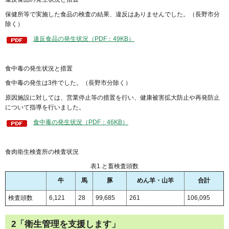
保健所等で実施した食品の検査の結果、違反はありませんでした。（長野市分
除く）
違反食品の発生状況（PDF：49KB）
食中毒の発生状況と措置
食中毒の発生は3件でした。（長野市分除く）
原因施設に対しては、営業停止等の措置を行い、健康被害拡大防止や再発防止
について指導を行いました。
食中毒の発生状況（PDF：46KB）
食肉衛生検査所の検査状況
表1.と畜検査頭数
牛
馬
豚
めん羊・山羊
合計
検査頭数
6,121
28
99,685
261
106,095
2「衛生管理を支援します」