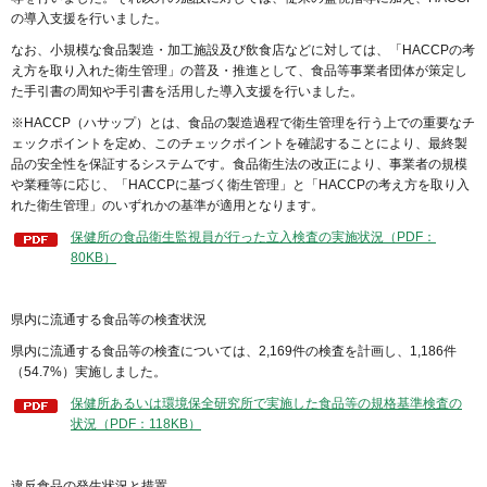
の導入支援を行いました。
なお、小規模な食品製造・加工施設及び飲食店などに対しては、「HACCPの考
え方を取り入れた衛生管理」の普及・推進として、食品等事業者団体が策定し
た手引書の周知や手引書を活用した導入支援を行いました。
※HACCP（ハサップ）とは、食品の製造過程で衛生管理を行う上での重要なチ
ェックポイントを定め、このチェックポイントを確認することにより、最終製
品の安全性を保証するシステムです。食品衛生法の改正により、事業者の規模
や業種等に応じ、「HACCPに基づく衛生管理」と「HACCPの考え方を取り入
れた衛生管理」のいずれかの基準が適用となります。
保健所の食品衛生監視員が行った立入検査の実施状況（PDF：
80KB）
県内に流通する食品等の検査状況
県内に流通する食品等の検査については、2,169件の検査を計画し、1,186件
（54.7%）実施しました。
保健所あるいは環境保全研究所で実施した食品等の規格基準検査の
状況（PDF：118KB）
違反食品の発生状況と措置