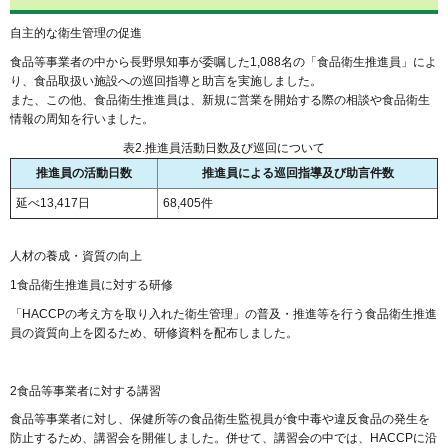
自主的な衛生管理の促進
食品等事業者の中から長野県知事が委嘱した1,088名の「食品衛生推進員」によ
り、食品取扱い施設への巡回指導と助言を実施しました。
また、この他、食品衛生推進員は、新規に営業を開始する際の相談や食品衛生
情報の周知を行いました。
表2.推進員活動日数及び巡回について
推進員の活動日数
推進員による巡回指導及び助言件数
延べ13,417日
68,405件
人材の養成・資質の向上
1食品衛生推進員に対する研修
「HACCPの考え方を取り入れた衛生管理」の普及・推進等を行う食品衛生推進
員の資質向上を図るため、研修資料を配布しました。
2食品等事業者に対する講習
食品等事業者に対し、保健所等の食品衛生監視員が食中毒や違反食品の発生を
防止するため、講習会を開催しました。併せて、講習会の中では、HACCPに沿