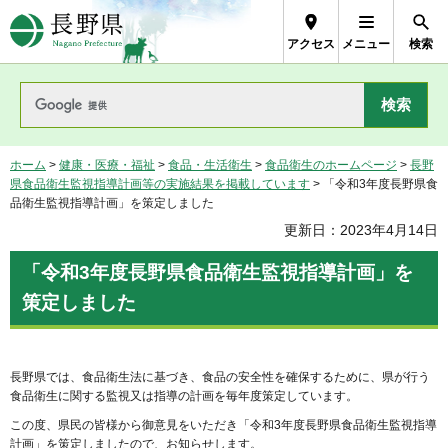
長野県Nagano Prefecture
アクセス
メニュー
検索
ホーム
>
健康・医療・福祉
>
食品・生活衛生
>
食品衛生のホームページ
>
長野
県食品衛生監視指導計画等の実施結果を掲載しています
> 「令和3年度長野県食
品衛生監視指導計画」を策定しました
更新日：2023年4月14日
「令和3年度長野県食品衛生監視指導計画」を
策定しました
長野県では、食品衛生法に基づき、食品の安全性を確保するために、県が行う
食品衛生に関する監視又は指導の計画を毎年度策定しています。
この度、県民の皆様から御意見をいただき「令和3年度長野県食品衛生監視指導
計画」を策定しましたので、お知らせします。